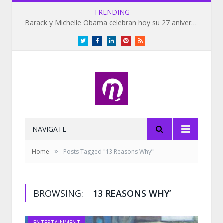
TRENDING
Barack y Michelle Obama celebran hoy su 27 aniversario de bodas
Twitter
Facebook
LinkedIn
Pinterest
RSS
NAVIGATE
»
Home
Posts Tagged "13 Reasons Why’"
BROWSING:
13 REASONS WHY’
ENTERTAINMENT