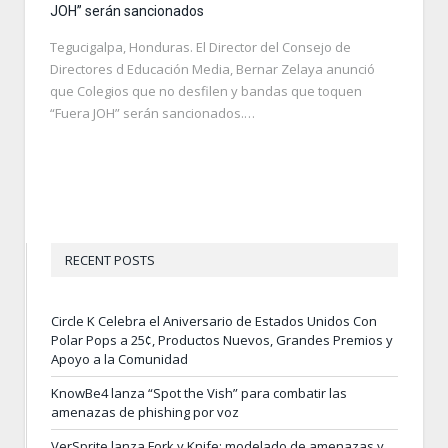
JOH” serán sancionados
Tegucigalpa, Honduras. El Director del Consejo de
Directores d Educación Media, Bernar Zelaya anunció
que Colegios que no desfilen y bandas que toquen
“Fuera JOH” serán sancionados.…
RECENT POSTS
Circle K Celebra el Aniversario de Estados Unidos Con
Polar Pops a 25¢, Productos Nuevos, Grandes Premios y
Apoyo a la Comunidad
KnowBe4 lanza “Spot the Vish” para combatir las
amenazas de phishing por voz
VerSprite lanza Fork y Knife: modelado de amenazas y