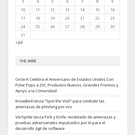
3
4
5
6
7
8
9
10
11
12
13
14
15
16
17
18
19
20
21
22
23
24
25
26
27
28
29
30
31
« Jul
THE WIRE
Circle K Celebra el Aniversario de Estados Unidos Con
Polar Pops a 25¢, Productos Nuevos, Grandes Premios y
Apoyo a la Comunidad
KnowBe4 lanza “Spot the Vish” para combatir las
amenazas de phishing por voz
VerSprite lanza Fork y Knife: modelado de amenazas y
pruebas adversariales impulsados por IA para el
desarrollo ágil de software