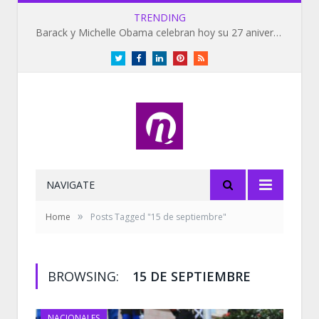
TRENDING
Barack y Michelle Obama celebran hoy su 27 aniversario de bodas
Twitter
Facebook
LinkedIn
Pinterest
RSS
NAVIGATE
»
Home
Posts Tagged "15 de septiembre"
BROWSING:
15 DE SEPTIEMBRE
NACIONALES