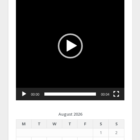
Player
00:00
00:04
August 2026
M
T
W
T
F
S
S
1
2