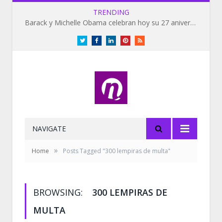
TRENDING
Barack y Michelle Obama celebran hoy su 27 aniversario de bodas
Twitter
Facebook
LinkedIn
Pinterest
RSS
NAVIGATE
»
Home
Posts Tagged "300 lempiras de multa"
BROWSING:
300 LEMPIRAS DE
MULTA