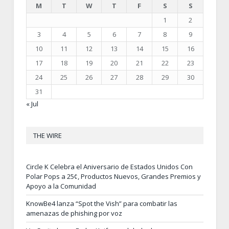
M
T
W
T
F
S
S
1
2
3
4
5
6
7
8
9
10
11
12
13
14
15
16
17
18
19
20
21
22
23
24
25
26
27
28
29
30
31
« Jul
THE WIRE
Circle K Celebra el Aniversario de Estados Unidos Con
Polar Pops a 25¢, Productos Nuevos, Grandes Premios y
Apoyo a la Comunidad
KnowBe4 lanza “Spot the Vish” para combatir las
amenazas de phishing por voz