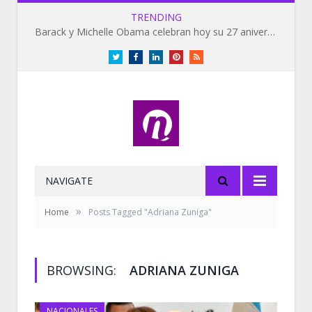
TRENDING
Barack y Michelle Obama celebran hoy su 27 aniversario de bodas
Twitter
Facebook
LinkedIn
Pinterest
RSS
NAVIGATE
»
Home
Posts Tagged "Adriana Zuniga"
BROWSING:
ADRIANA ZUNIGA
NACIONALES