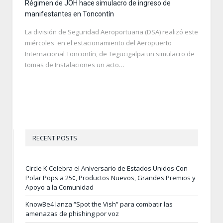
Régimen de JOH hace simulacro de ingreso de
manifestantes en Toncontín
La división de Seguridad Aeroportuaria (DSA) realizó este
miércoles en el estacionamiento del Aeropuerto
Internacional Toncontín, de Tegucigalpa un simulacro de
tomas de Instalaciones un acto…
RECENT POSTS
Circle K Celebra el Aniversario de Estados Unidos Con
Polar Pops a 25¢, Productos Nuevos, Grandes Premios y
Apoyo a la Comunidad
KnowBe4 lanza “Spot the Vish” para combatir las
amenazas de phishing por voz