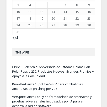
3
4
5
6
7
8
9
10
11
12
13
14
15
16
17
18
19
20
21
22
23
24
25
26
27
28
29
30
31
« Jul
THE WIRE
Circle K Celebra el Aniversario de Estados Unidos Con
Polar Pops a 25¢, Productos Nuevos, Grandes Premios y
Apoyo a la Comunidad
KnowBe4 lanza “Spot the Vish” para combatir las
amenazas de phishing por voz
VerSprite lanza Fork y Knife: modelado de amenazas y
pruebas adversariales impulsados por IA para el
desarrollo ágil de software