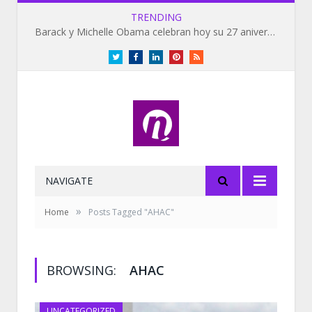
TRENDING
Barack y Michelle Obama celebran hoy su 27 aniversario de bodas
Twitter
Facebook
LinkedIn
Pinterest
RSS
NAVIGATE
»
Home
Posts Tagged "AHAC"
BROWSING:
AHAC
UNCATEGORIZED