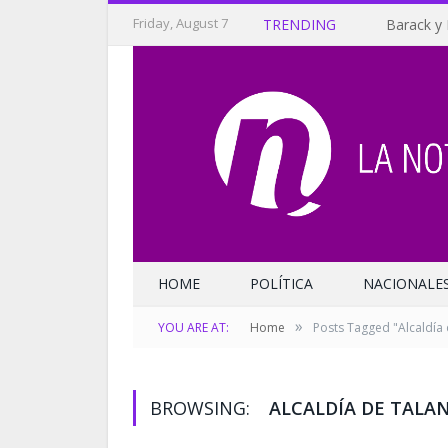
Friday, August 7
TRENDING
Barack y 
HOME
POLÍTICA
NACIONALE
»
YOU ARE AT:
Home
Posts Tagged "Alcaldía
BROWSING:
ALCALDÍA DE TALA