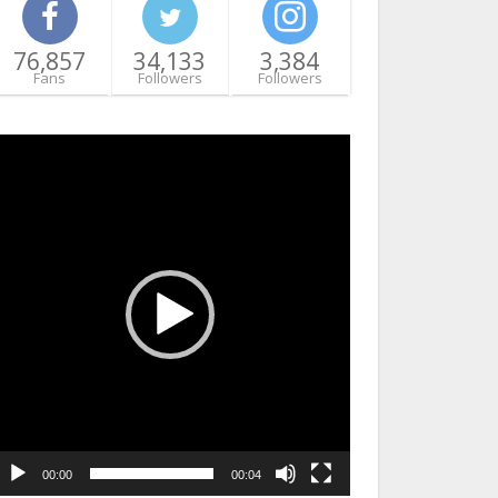
76,857
34,133
3,384
Fans
Followers
Followers
ideo
layer
00:00
00:04