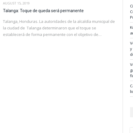
AUGUST 15, 2019
C
Talanga: Toque de queda será permanente
C
P
Talanga, Honduras. La autoridades de la alcaldía municipal de
K
la ciudad de Talanga determinaron que el toque se
a
establecerá de forma permanente con el objetivo de…
V
y
d
V
g
f
C
l