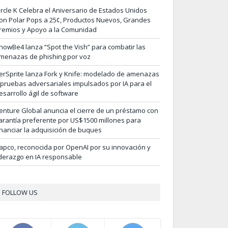
ircle K Celebra el Aniversario de Estados Unidos
on Polar Pops a 25¢, Productos Nuevos, Grandes
remios y Apoyo a la Comunidad
nowBe4 lanza “Spot the Vish” para combatir las
menazas de phishing por voz
erSprite lanza Fork y Knife: modelado de amenazas
 pruebas adversariales impulsados por IA para el
esarrollo ágil de software
enture Global anuncia el cierre de un préstamo con
arantía preferente por US$1500 millones para
inanciar la adquisición de buques
apco, reconocida por OpenAI por su innovación y
iderazgo en IA responsable
FOLLOW US