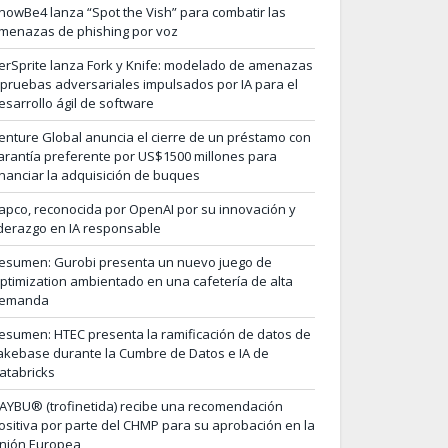
nowBe4 lanza “Spot the Vish” para combatir las
menazas de phishing por voz
erSprite lanza Fork y Knife: modelado de amenazas
 pruebas adversariales impulsados por IA para el
esarrollo ágil de software
enture Global anuncia el cierre de un préstamo con
arantía preferente por US$1500 millones para
inanciar la adquisición de buques
apco, reconocida por OpenAI por su innovación y
iderazgo en IA responsable
esumen: Gurobi presenta un nuevo juego de
ptimization ambientado en una cafetería de alta
emanda
esumen: HTEC presenta la ramificación de datos de
akebase durante la Cumbre de Datos e IA de
atabricks
AYBU® (trofinetida) recibe una recomendación
ositiva por parte del CHMP para su aprobación en la
nión Europea