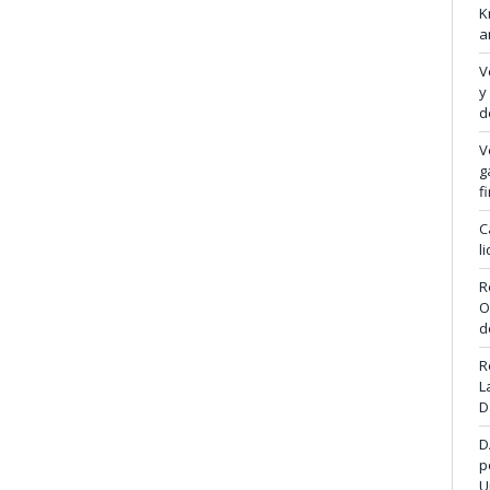
K
a
V
y
d
V
g
f
C
l
R
O
d
R
L
D
D
p
U