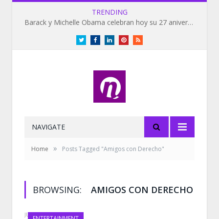
TRENDING
Barack y Michelle Obama celebran hoy su 27 aniversario de bodas
Twitter
Facebook
LinkedIn
Pinterest
RSS
NAVIGATE
»
Home
Posts Tagged "Amigos con Derecho"
BROWSING:
AMIGOS CON DERECHO
JULY 19, 2019
ENTERTAINMENT