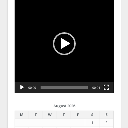
Player
00:00
00:04
August 2026
M
T
W
T
F
S
S
1
2