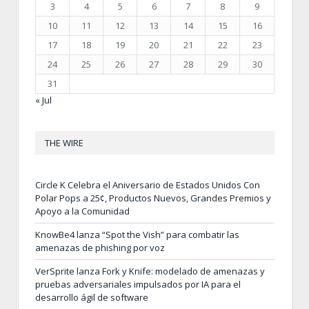
3
4
5
6
7
8
9
10
11
12
13
14
15
16
17
18
19
20
21
22
23
24
25
26
27
28
29
30
31
« Jul
THE WIRE
Circle K Celebra el Aniversario de Estados Unidos Con
Polar Pops a 25¢, Productos Nuevos, Grandes Premios y
Apoyo a la Comunidad
KnowBe4 lanza “Spot the Vish” para combatir las
amenazas de phishing por voz
VerSprite lanza Fork y Knife: modelado de amenazas y
pruebas adversariales impulsados por IA para el
desarrollo ágil de software