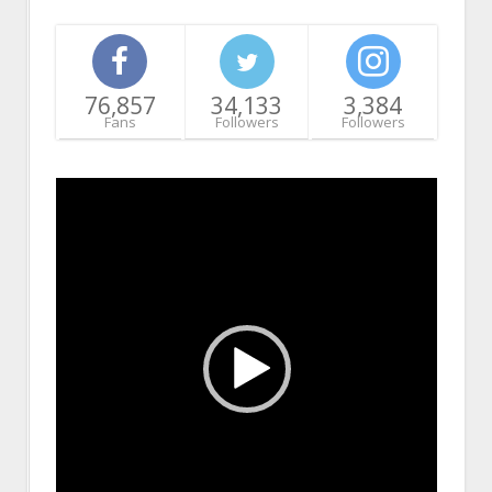
76,857
34,133
3,384
Fans
Followers
Followers
Video
Player