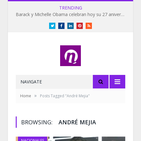
TRENDING
Barack y Michelle Obama celebran hoy su 27 aniversario de bodas
Twitter
Facebook
LinkedIn
Pinterest
RSS
NAVIGATE
»
Home
Posts Tagged "André Mejia"
BROWSING:
ANDRÉ MEJIA
NACIONALES