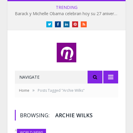
TRENDING
Barack y Michelle Obama celebran hoy su 27 aniversario de bodas
Twitter
Facebook
LinkedIn
Pinterest
RSS
NAVIGATE
»
Home
Posts Tagged "Archie Wilks"
BROWSING:
ARCHIE WILKS
APRIL 17, 2020
WORLD NEWS