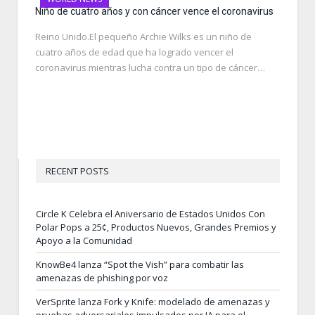
Niño de cuatro años y con cáncer vence el coronavirus
Reino Unido.El pequeño Archie Wilks es un niño de
cuatro años de edad que ha logrado vencer el
coronavirus mientras lucha contra un tipo de cáncer…
RECENT POSTS
Circle K Celebra el Aniversario de Estados Unidos Con
Polar Pops a 25¢, Productos Nuevos, Grandes Premios y
Apoyo a la Comunidad
KnowBe4 lanza “Spot the Vish” para combatir las
amenazas de phishing por voz
VerSprite lanza Fork y Knife: modelado de amenazas y