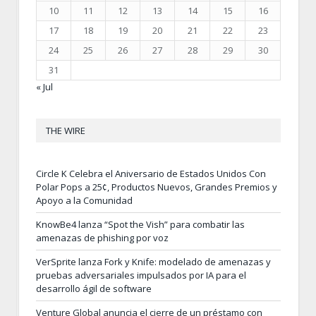
10
11
12
13
14
15
16
17
18
19
20
21
22
23
24
25
26
27
28
29
30
31
« Jul
THE WIRE
Circle K Celebra el Aniversario de Estados Unidos Con
Polar Pops a 25¢, Productos Nuevos, Grandes Premios y
Apoyo a la Comunidad
KnowBe4 lanza “Spot the Vish” para combatir las
amenazas de phishing por voz
VerSprite lanza Fork y Knife: modelado de amenazas y
pruebas adversariales impulsados por IA para el
desarrollo ágil de software
Venture Global anuncia el cierre de un préstamo con