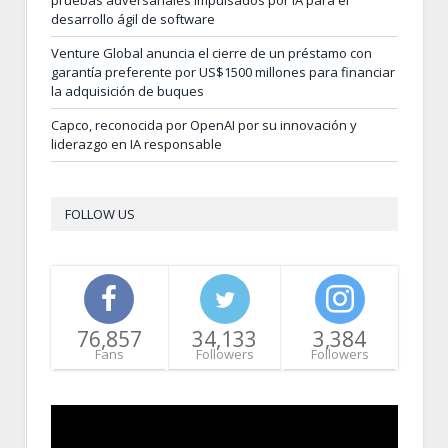
pruebas adversariales impulsados por IA para el
desarrollo ágil de software
Venture Global anuncia el cierre de un préstamo con
garantía preferente por US$1500 millones para financiar
la adquisición de buques
Capco, reconocida por OpenAI por su innovación y
liderazgo en IA responsable
FOLLOW US
76,857
34,133
3,384
Fans
Followers
Followers
Video
Player