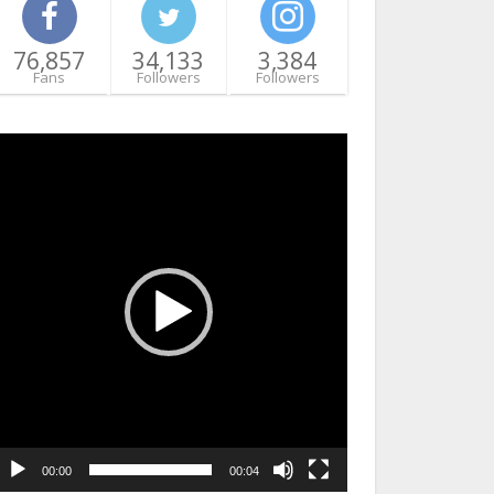
76,857
34,133
3,384
Fans
Followers
Followers
ideo
layer
00:00
00:04