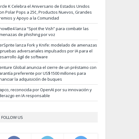
ircle K Celebra el Aniversario de Estados Unidos
on Polar Pops a 25¢, Productos Nuevos, Grandes
remios y Apoyo a la Comunidad
nowBe4 lanza “Spot the Vish” para combatir las
menazas de phishing por voz
erSprite lanza Fork y Knife: modelado de amenazas
 pruebas adversariales impulsados por IA para el
esarrollo ágil de software
enture Global anuncia el cierre de un préstamo con
arantía preferente por US$1500 millones para
inanciar la adquisición de buques
apco, reconocida por OpenAI por su innovación y
iderazgo en IA responsable
FOLLOW US