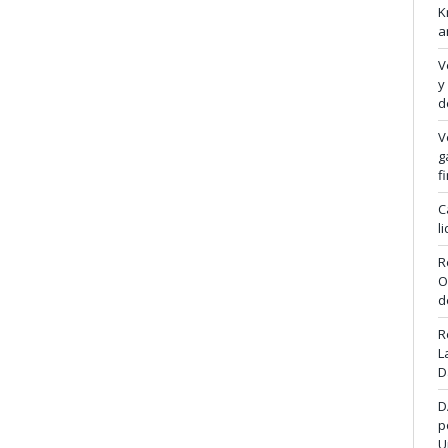
K
a
V
y
d
V
g
f
C
l
R
O
d
R
L
D
D
p
U