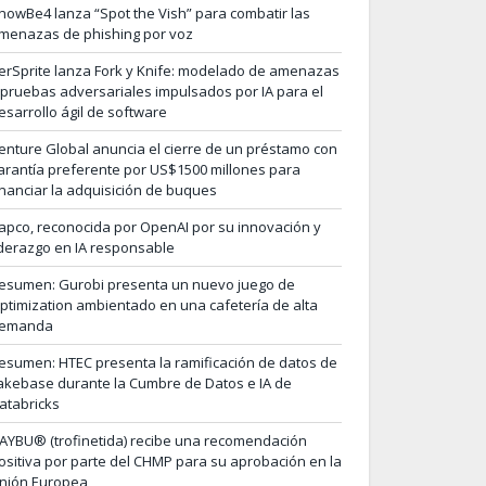
nowBe4 lanza “Spot the Vish” para combatir las
menazas de phishing por voz
erSprite lanza Fork y Knife: modelado de amenazas
 pruebas adversariales impulsados por IA para el
esarrollo ágil de software
enture Global anuncia el cierre de un préstamo con
arantía preferente por US$1500 millones para
inanciar la adquisición de buques
apco, reconocida por OpenAI por su innovación y
iderazgo en IA responsable
esumen: Gurobi presenta un nuevo juego de
ptimization ambientado en una cafetería de alta
emanda
esumen: HTEC presenta la ramificación de datos de
akebase durante la Cumbre de Datos e IA de
atabricks
AYBU® (trofinetida) recibe una recomendación
ositiva por parte del CHMP para su aprobación en la
nión Europea