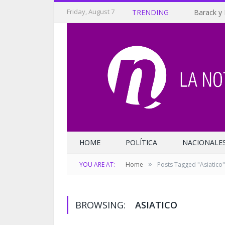
Friday, August 7
TRENDING
Barack y 
HOME
POLÍTICA
NACIONALE
»
YOU ARE AT:
Home
Posts Tagged "Asiatico"
BROWSING:
ASIATICO