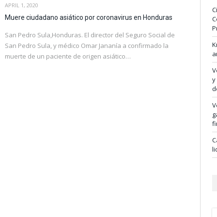
APRIL 1, 2020
C
Muere ciudadano asiático por coronavirus en Honduras
C
P
San Pedro Sula,Honduras. El director del Seguro Social de
K
San Pedro Sula, y médico Omar Jananía a confirmado la
a
muerte de un paciente de origen asiático…
V
y
d
V
g
f
C
l