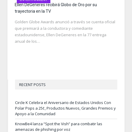
Ellen DeGeneres recibirá Globo de Oro por su
trayectoria en la TV
Golden Globe Awards anunció a través se cuenta oficial
que premiará a la conductora y comediante
estadounidense, Ellen DeGeneres en la 77 entrega
anual de los…
RECENT POSTS
Circle K Celebra el Aniversario de Estados Unidos Con
Polar Pops a 25¢, Productos Nuevos, Grandes Premios y
Apoyo a la Comunidad
KnowBe4 lanza “Spot the Vish” para combatir las
amenazas de phishing por voz