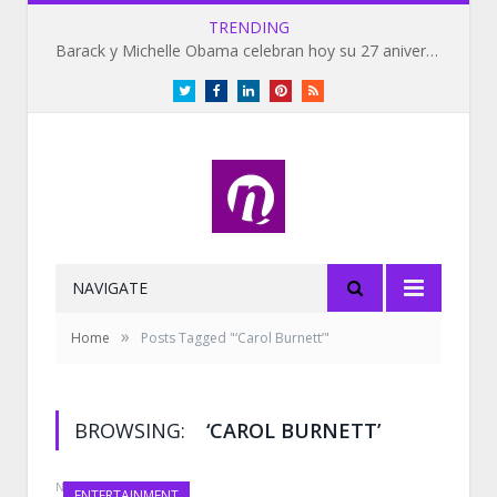
TRENDING
Barack y Michelle Obama celebran hoy su 27 aniversario de bodas
Twitter
Facebook
LinkedIn
Pinterest
RSS
NAVIGATE
»
Home
Posts Tagged "‘Carol Burnett’"
BROWSING:
‘CAROL BURNETT’
NOVEMBER 4, 2019
ENTERTAINMENT