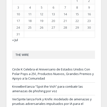
1
2
3
4
5
6
7
8
9
10
11
12
13
14
15
16
17
18
19
20
21
22
23
24
25
26
27
28
29
30
31
« Jul
THE WIRE
Circle K Celebra el Aniversario de Estados Unidos Con
Polar Pops a 25¢, Productos Nuevos, Grandes Premios y
Apoyo a la Comunidad
KnowBe4 lanza “Spot the Vish” para combatir las
amenazas de phishing por voz
VerSprite lanza Fork y Knife: modelado de amenazas y
pruebas adversariales impulsados por IA para el