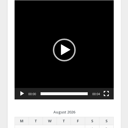
Video
Player
00:00
00:04
August 2026
M
T
W
T
F
S
S