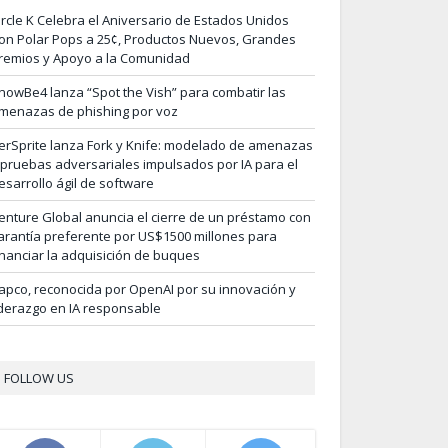
ircle K Celebra el Aniversario de Estados Unidos
on Polar Pops a 25¢, Productos Nuevos, Grandes
remios y Apoyo a la Comunidad
nowBe4 lanza “Spot the Vish” para combatir las
menazas de phishing por voz
erSprite lanza Fork y Knife: modelado de amenazas
 pruebas adversariales impulsados por IA para el
esarrollo ágil de software
enture Global anuncia el cierre de un préstamo con
arantía preferente por US$1500 millones para
inanciar la adquisición de buques
apco, reconocida por OpenAI por su innovación y
iderazgo en IA responsable
FOLLOW US