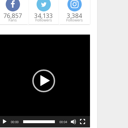
76,857
34,133
3,384
Fans
Followers
Followers
ideo
layer
00:00
00:04