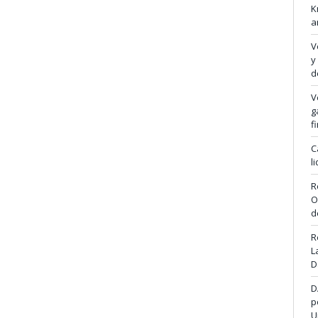
K
a
V
y
d
V
g
f
C
l
R
O
d
R
L
D
D
p
U