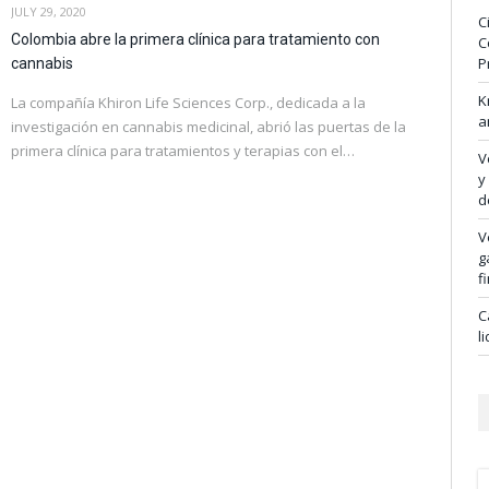
JULY 29, 2020
C
Colombia abre la primera clínica para tratamiento con
C
P
cannabis
K
La compañía Khiron Life Sciences Corp., dedicada a la
a
investigación en cannabis medicinal, abrió las puertas de la
primera clínica para tratamientos y terapias con el…
V
y
d
V
g
f
C
l