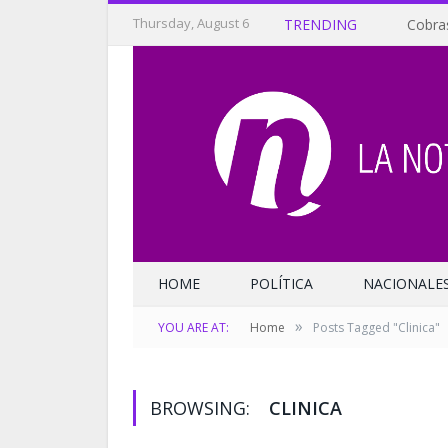
Thursday, August 6
TRENDING
Cobra
HOME
POLÍTICA
NACIONALE
»
YOU ARE AT:
Home
Posts Tagged "Clinica"
BROWSING:
CLINICA