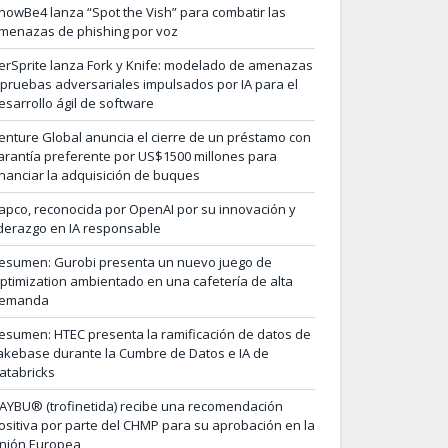
nowBe4 lanza “Spot the Vish” para combatir las
menazas de phishing por voz
erSprite lanza Fork y Knife: modelado de amenazas
 pruebas adversariales impulsados por IA para el
esarrollo ágil de software
enture Global anuncia el cierre de un préstamo con
arantía preferente por US$1500 millones para
inanciar la adquisición de buques
apco, reconocida por OpenAI por su innovación y
iderazgo en IA responsable
esumen: Gurobi presenta un nuevo juego de
ptimization ambientado en una cafetería de alta
emanda
esumen: HTEC presenta la ramificación de datos de
akebase durante la Cumbre de Datos e IA de
atabricks
AYBU® (trofinetida) recibe una recomendación
ositiva por parte del CHMP para su aprobación en la
nión Europea