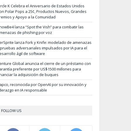
ircle K Celebra el Aniversario de Estados Unidos
on Polar Pops a 25¢, Productos Nuevos, Grandes
remios y Apoyo a la Comunidad
nowBe4 lanza “Spot the Vish” para combatir las
menazas de phishing por voz
erSprite lanza Fork y Knife: modelado de amenazas
 pruebas adversariales impulsados por IA para el
esarrollo ágil de software
enture Global anuncia el cierre de un préstamo con
arantía preferente por US$1500 millones para
inanciar la adquisición de buques
apco, reconocida por OpenAI por su innovación y
iderazgo en IA responsable
FOLLOW US