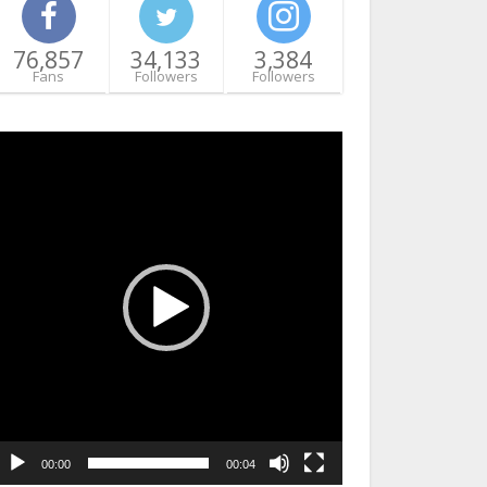
76,857
34,133
3,384
Fans
Followers
Followers
ideo
layer
00:00
00:04