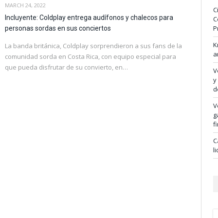
MARCH 24, 2022
C
Incluyente: Coldplay entrega audífonos y chalecos para
C
P
personas sordas en sus conciertos
K
La banda británica, Coldplay sorprendieron a sus fans de la
a
comunidad sorda en Costa Rica, con equipo especial para
que pueda disfrutar de su convierto, en…
V
y
d
V
g
f
C
l