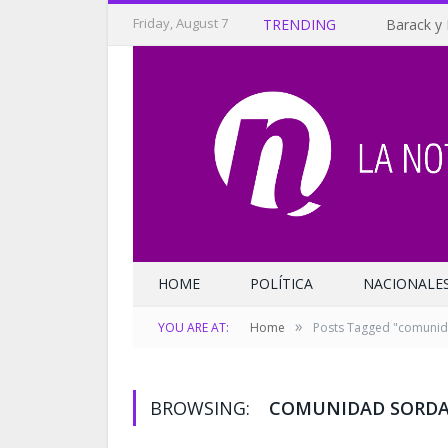
Friday, August 7
TRENDING
Barack y 
HOME
POLÍTICA
NACIONALE
»
YOU ARE AT:
Home
Posts Tagged "comunid
BROWSING:
COMUNIDAD SORD