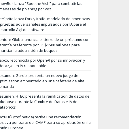
nowBe4 lanza “Spot the Vish” para combatir las
menazas de phishing por voz
erSprite lanza Fork y Knife: modelado de amenazas
 pruebas adversariales impulsados por IA para el
esarrollo ágil de software
enture Global anuncia el cierre de un préstamo con
arantía preferente por US$1500 millones para
inanciar la adquisición de buques
apco, reconocida por OpenAI por su innovación y
iderazgo en IA responsable
esumen: Gurobi presenta un nuevo juego de
ptimization ambientado en una cafetería de alta
emanda
esumen: HTEC presenta la ramificación de datos de
akebase durante la Cumbre de Datos e IA de
atabricks
AYBU® (trofinetida) recibe una recomendación
ositiva por parte del CHMP para su aprobación en la
nión Europea