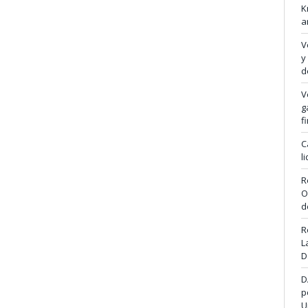
K
a
V
y
d
V
g
f
C
l
R
O
d
R
L
D
D
p
U