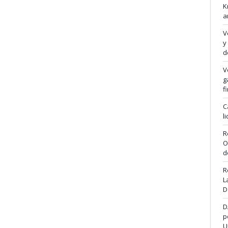
K
a
V
y
d
V
g
f
C
l
R
O
d
R
L
D
D
p
U