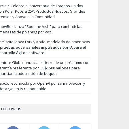
ircle K Celebra el Aniversario de Estados Unidos
on Polar Pops a 25¢, Productos Nuevos, Grandes
remios y Apoyo a la Comunidad
nowBe4 lanza “Spot the Vish” para combatir las
menazas de phishing por voz
erSprite lanza Fork y Knife: modelado de amenazas
 pruebas adversariales impulsados por IA para el
esarrollo ágil de software
enture Global anuncia el cierre de un préstamo con
arantía preferente por US$1500 millones para
inanciar la adquisición de buques
apco, reconocida por OpenAI por su innovación y
iderazgo en IA responsable
FOLLOW US