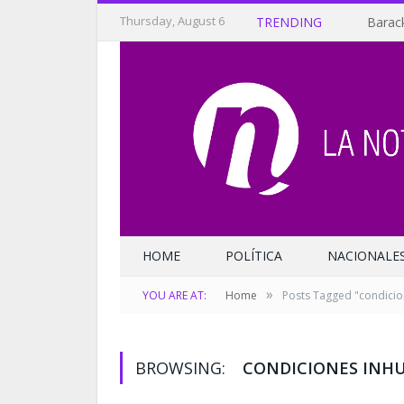
Thursday, August 6
TRENDING
Barack
HOME
POLÍTICA
NACIONALE
»
YOU ARE AT:
Home
Posts Tagged "condici
BROWSING:
CONDICIONES INH