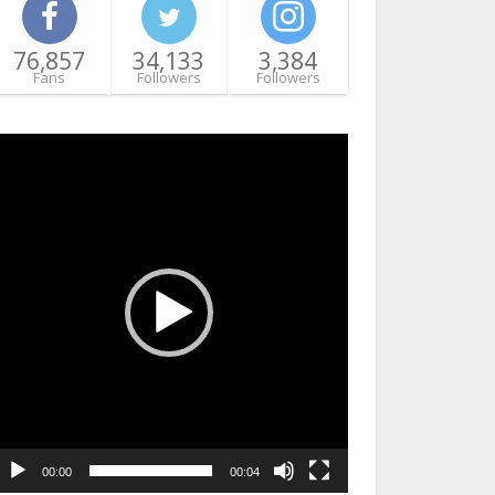
76,857
34,133
3,384
Fans
Followers
Followers
ideo
layer
00:00
00:04