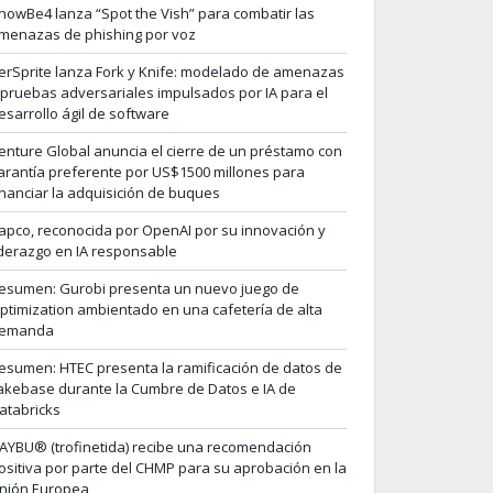
nowBe4 lanza “Spot the Vish” para combatir las
menazas de phishing por voz
erSprite lanza Fork y Knife: modelado de amenazas
 pruebas adversariales impulsados por IA para el
esarrollo ágil de software
enture Global anuncia el cierre de un préstamo con
arantía preferente por US$1500 millones para
inanciar la adquisición de buques
apco, reconocida por OpenAI por su innovación y
iderazgo en IA responsable
esumen: Gurobi presenta un nuevo juego de
ptimization ambientado en una cafetería de alta
emanda
esumen: HTEC presenta la ramificación de datos de
akebase durante la Cumbre de Datos e IA de
atabricks
AYBU® (trofinetida) recibe una recomendación
ositiva por parte del CHMP para su aprobación en la
nión Europea