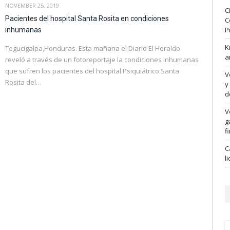
NOVEMBER 25, 2019
C
Pacientes del hospital Santa Rosita en condiciones
C
P
inhumanas
K
Tegucigalpa,Honduras. Esta mañana el Diario El Heraldo
a
reveló a través de un fotoreportaje la condiciones inhumanas
que sufren los pacientes del hospital Psiquiátrico Santa
V
Rosita del…
y
d
V
g
f
C
l