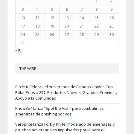
1
2
3
4
5
6
7
8
9
10
11
12
13
14
15
16
17
18
19
20
21
22
23
24
25
26
27
28
29
30
31
« Jul
THE WIRE
Circle K Celebra el Aniversario de Estados Unidos Con
Polar Pops a 25¢, Productos Nuevos, Grandes Premios y
Apoyo a la Comunidad
KnowBe4 lanza “Spot the Vish” para combatir las
amenazas de phishing por voz
VerSprite lanza Fork y Knife: modelado de amenazas y
pruebas adversariales impulsados por IA para el