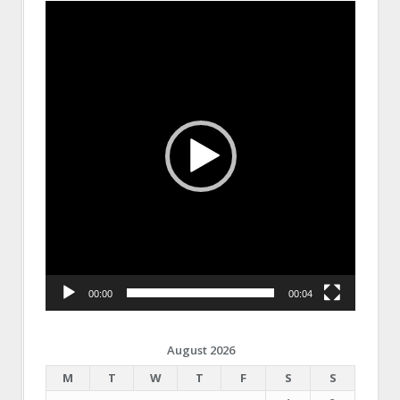
Video
Player
00:00
00:04
August 2026
M
T
W
T
F
S
S