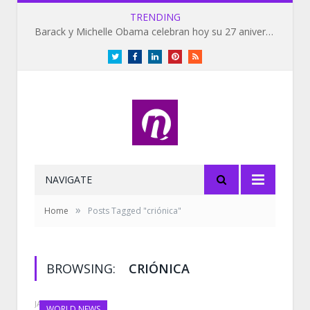
TRENDING
Barack y Michelle Obama celebran hoy su 27 aniversario de bodas
Twitter
Facebook
LinkedIn
Pinterest
RSS
NAVIGATE
»
Home
Posts Tagged "criónica"
BROWSING:
CRIÓNICA
JANUARY 19, 2022
WORLD NEWS