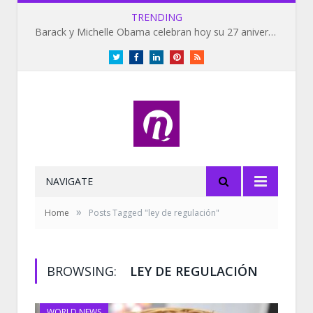
TRENDING
Barack y Michelle Obama celebran hoy su 27 aniversario de bodas
Twitter
Facebook
LinkedIn
Pinterest
RSS
NAVIGATE
»
Home
Posts Tagged "ley de regulación"
BROWSING:
LEY DE REGULACIÓN
WORLD NEWS