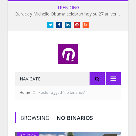
TRENDING
Barack y Michelle Obama celebran hoy su 27 aniversario de bodas
Twitter
Facebook
LinkedIn
Pinterest
RSS
NAVIGATE
»
Home
Posts Tagged "no binarios"
BROWSING:
NO BINARIOS
POLÍTICA