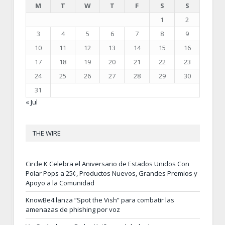
M
T
W
T
F
S
S
1
2
3
4
5
6
7
8
9
10
11
12
13
14
15
16
17
18
19
20
21
22
23
24
25
26
27
28
29
30
31
« Jul
THE WIRE
Circle K Celebra el Aniversario de Estados Unidos Con
Polar Pops a 25¢, Productos Nuevos, Grandes Premios y
Apoyo a la Comunidad
KnowBe4 lanza “Spot the Vish” para combatir las
amenazas de phishing por voz