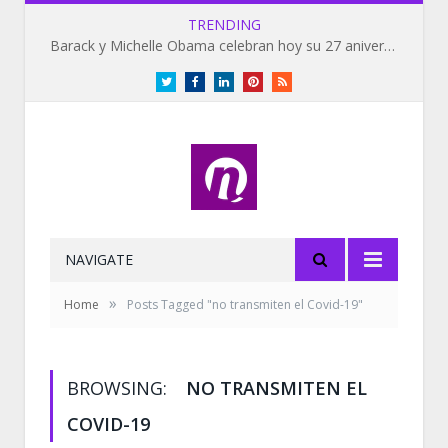
TRENDING
Barack y Michelle Obama celebran hoy su 27 aniversario de bodas
Twitter
Facebook
LinkedIn
Pinterest
RSS
NAVIGATE
»
Home
Posts Tagged "no transmiten el Covid-19"
BROWSING:
NO TRANSMITEN EL
COVID-19