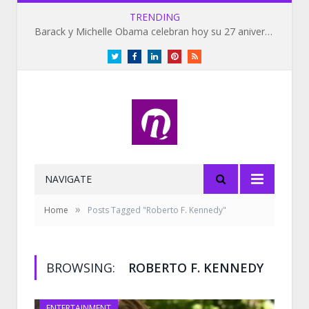
TRENDING
Barack y Michelle Obama celebran hoy su 27 aniversario de bodas
Twitter
Facebook
LinkedIn
Pinterest
RSS
NAVIGATE
»
Home
Posts Tagged "Roberto F. Kennedy"
BROWSING:
ROBERTO F. KENNEDY
ENTERTAINMENT