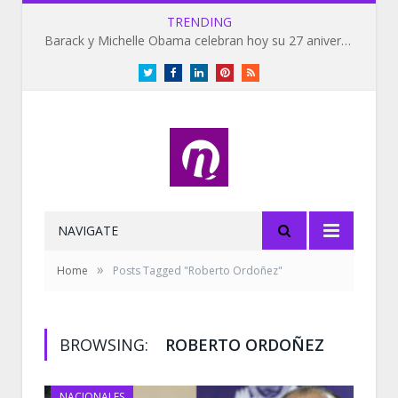
TRENDING
Barack y Michelle Obama celebran hoy su 27 aniversario de bodas
Twitter
Facebook
LinkedIn
Pinterest
RSS
NAVIGATE
»
Home
Posts Tagged "Roberto Ordoñez"
BROWSING:
ROBERTO ORDOÑEZ
NACIONALES