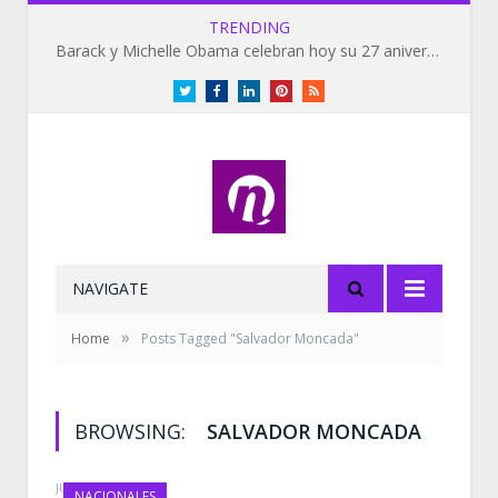
TRENDING
Barack y Michelle Obama celebran hoy su 27 aniversario de bodas
Twitter
Facebook
LinkedIn
Pinterest
RSS
NAVIGATE
»
Home
Posts Tagged "Salvador Moncada"
BROWSING:
SALVADOR MONCADA
JUNE 17, 2020
NACIONALES