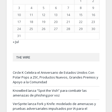
1
2
3
4
5
6
7
8
9
10
11
12
13
14
15
16
17
18
19
20
21
22
23
24
25
26
27
28
29
30
31
« Jul
THE WIRE
Circle K Celebra el Aniversario de Estados Unidos Con
Polar Pops a 25¢, Productos Nuevos, Grandes Premios y
Apoyo a la Comunidad
KnowBe4 lanza “Spot the Vish” para combatir las
amenazas de phishing por voz
VerSprite lanza Fork y Knife: modelado de amenazas y
pruebas adversariales impulsados por IA para el