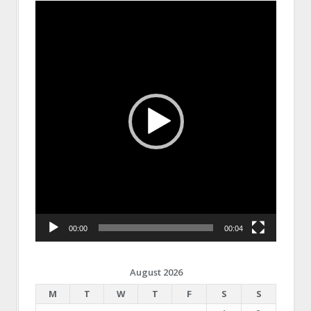
Video
Player
00:00
00:04
August 2026
M
T
W
T
F
S
S