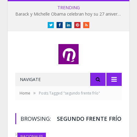
TRENDING
Barack y Michelle Obama celebran hoy su 27 aniversario de bodas
Twitter
Facebook
LinkedIn
Pinterest
RSS
NAVIGATE
»
Home
Posts Tagged "segundo frente frío"
BROWSING:
SEGUNDO FRENTE FRÍO
JANUARY 7, 2020
NACIONALES