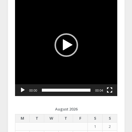
Player
00:00
00:04
August 2026
M
T
W
T
F
S
S
1
2