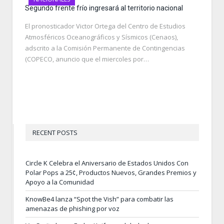
Segundo frente frío ingresará al territorio nacional
El pronosticador Victor Ortega del Centro de Estudios
Atmosféricos Oceanográficos y Sísmicos (Cenaos),
adscrito a la Comisión Permanente de Contingencias
(COPECO, anuncio que el miercoles por…
RECENT POSTS
Circle K Celebra el Aniversario de Estados Unidos Con
Polar Pops a 25¢, Productos Nuevos, Grandes Premios y
Apoyo a la Comunidad
KnowBe4 lanza “Spot the Vish” para combatir las
amenazas de phishing por voz