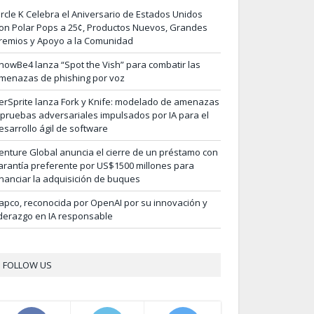
ircle K Celebra el Aniversario de Estados Unidos
on Polar Pops a 25¢, Productos Nuevos, Grandes
remios y Apoyo a la Comunidad
nowBe4 lanza “Spot the Vish” para combatir las
menazas de phishing por voz
erSprite lanza Fork y Knife: modelado de amenazas
 pruebas adversariales impulsados por IA para el
esarrollo ágil de software
enture Global anuncia el cierre de un préstamo con
arantía preferente por US$1500 millones para
inanciar la adquisición de buques
apco, reconocida por OpenAI por su innovación y
iderazgo en IA responsable
FOLLOW US