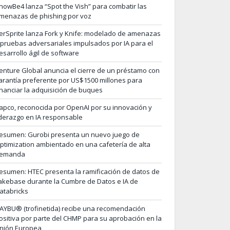
nowBe4 lanza “Spot the Vish” para combatir las
menazas de phishing por voz
erSprite lanza Fork y Knife: modelado de amenazas
 pruebas adversariales impulsados por IA para el
esarrollo ágil de software
enture Global anuncia el cierre de un préstamo con
arantía preferente por US$1500 millones para
inanciar la adquisición de buques
apco, reconocida por OpenAI por su innovación y
iderazgo en IA responsable
esumen: Gurobi presenta un nuevo juego de
ptimization ambientado en una cafetería de alta
emanda
esumen: HTEC presenta la ramificación de datos de
akebase durante la Cumbre de Datos e IA de
atabricks
AYBU® (trofinetida) recibe una recomendación
ositiva por parte del CHMP para su aprobación en la
nión Europea