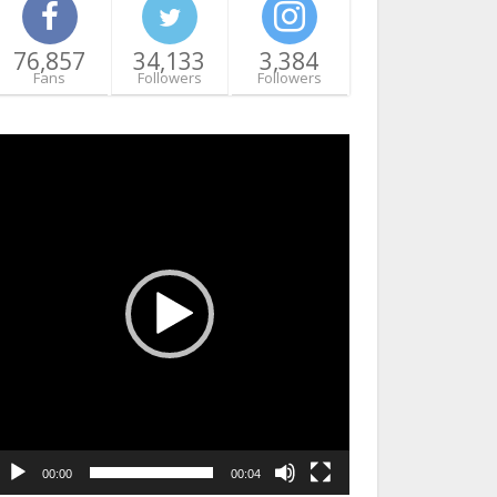
76,857
34,133
3,384
Fans
Followers
Followers
ideo
layer
00:00
00:04