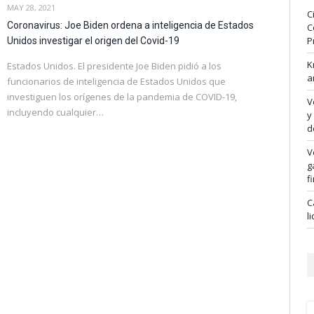
MAY 28, 2021
C
Coronavirus: Joe Biden ordena a inteligencia de Estados
C
P
Unidos investigar el origen del Covid-19
K
Estados Unidos. El presidente Joe Biden pidió a los
a
funcionarios de inteligencia de Estados Unidos que
investiguen los orígenes de la pandemia de COVID-19,
V
incluyendo cualquier…
y
d
V
g
f
C
l