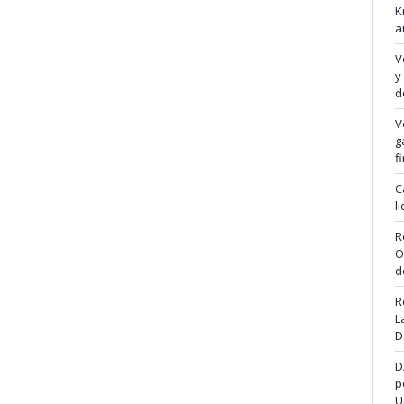
K
a
V
y
d
V
g
f
C
l
R
O
d
R
L
D
D
p
U