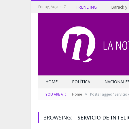
Friday, August 7
TRENDING
Barack y 
HOME
POLÍTICA
NACIONALE
»
YOU ARE AT:
Home
Posts Tagged "Servicio d
BROWSING:
SERVICIO DE INTEL