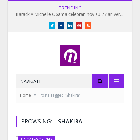
TRENDING
Barack y Michelle Obama celebran hoy su 27 aniversario de bodas
Twitter
Facebook
LinkedIn
Pinterest
RSS
NAVIGATE
»
Home
Posts Tagged "Shakira"
BROWSING:
SHAKIRA
OCTOBER 5, 2021
UNCATEGORIZED