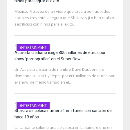
niños para lograr el éxito”
Mexico. A travez de un video que circula por las redes
sociales creyente asegura que Shakira y JLo han realizo
sacrificios con niños para el éxito…
FEBRUARY 7, 2020
ENTERTAINMENT
Activista cristiano exige 800 millones de euros por
show ‘pornográfico’ en el Super Bowl
Un Activista cristiana de nombre Dave Daubenmire
demando a La NFL y Pepsi por 800 millones de euros por
el show de medio tiempo en el…
FEBRUARY 5, 2020
ENTERTAINMENT
Shakira se coloca número 1 en iTunes con canción de
hace 19 años
La cantante colombiana se coloca en la número uno en