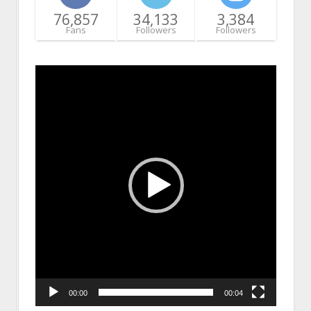
76,857
34,133
3,384
Fans
Followers
Followers
Video
Player
00:00
00:04