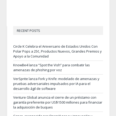
RECENT POSTS
Circle K Celebra el Aniversario de Estados Unidos Con
Polar Pops a 25¢, Productos Nuevos, Grandes Premios y
Apoyo a la Comunidad
KnowBe4 lanza “Spot the Vish” para combatir las
amenazas de phishing por voz
VerSprite lanza Fork y Knife: modelado de amenazas y
pruebas adversariales impulsados por IA para el
desarrollo ágil de software
Venture Global anuncia el cierre de un préstamo con
garantía preferente por US$1500 millones para financiar
la adquisición de buques
Capco, reconocida por OpenAI por su innovación y