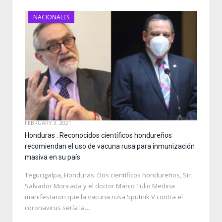
NACIONALES
FEBRUARY 3, 2021
Honduras : Reconocidos científicos hondureños
recomiendan el uso de vacuna rusa para inmunización
masiva en su país
Tegucigalpa, Honduras. Dos científicos hondureños, Sir
Salvador Moncada y el doctor Marco Tulio Medina
manifestaron que la vacuna rusa Sputnik V contra el
coronavirus sería la…