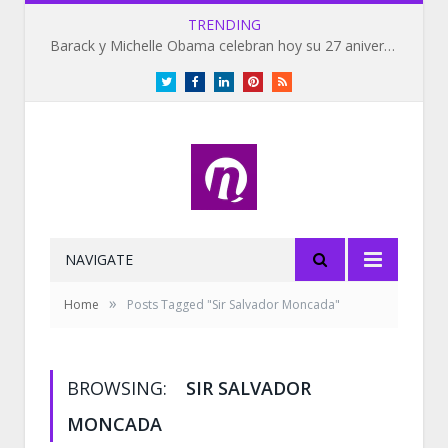
TRENDING
Barack y Michelle Obama celebran hoy su 27 aniversario de bodas
Twitter
Facebook
LinkedIn
Pinterest
RSS
NAVIGATE
»
Home
Posts Tagged "Sir Salvador Moncada"
BROWSING:
SIR SALVADOR
MONCADA