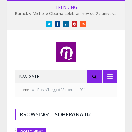
TRENDING
Barack y Michelle Obama celebran hoy su 27 aniversario de bodas
Twitter
Facebook
LinkedIn
Pinterest
RSS
NAVIGATE
»
Home
Posts Tagged "Soberana 02"
BROWSING:
SOBERANA 02
SEPTEMBER 9, 2021
WORLD NEWS