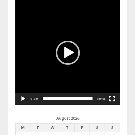
Video
Player
00:00
00:04
August 2026
M
T
W
T
F
S
S