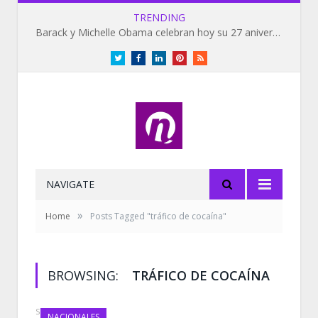
TRENDING
Barack y Michelle Obama celebran hoy su 27 aniversario de bodas
Twitter
Facebook
LinkedIn
Pinterest
RSS
NAVIGATE
»
Home
Posts Tagged "tráfico de cocaína"
BROWSING:
TRÁFICO DE COCAÍNA
SEPTEMBER 7, 2020
NACIONALES