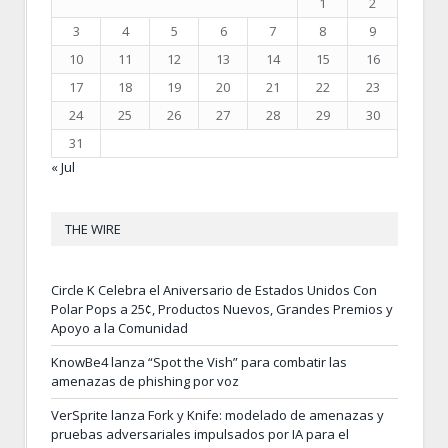
1
2
3
4
5
6
7
8
9
10
11
12
13
14
15
16
17
18
19
20
21
22
23
24
25
26
27
28
29
30
31
« Jul
THE WIRE
Circle K Celebra el Aniversario de Estados Unidos Con
Polar Pops a 25¢, Productos Nuevos, Grandes Premios y
Apoyo a la Comunidad
KnowBe4 lanza “Spot the Vish” para combatir las
amenazas de phishing por voz
VerSprite lanza Fork y Knife: modelado de amenazas y
pruebas adversariales impulsados por IA para el