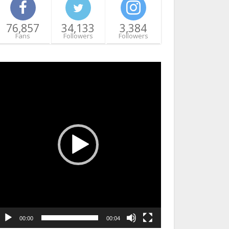
76,857
34,133
3,384
Fans
Followers
Followers
ideo
layer
00:00
00:04