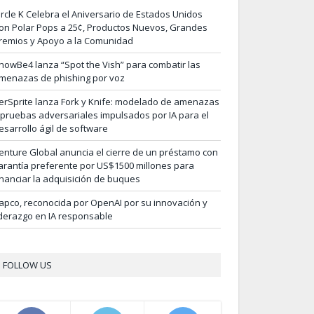
ircle K Celebra el Aniversario de Estados Unidos
on Polar Pops a 25¢, Productos Nuevos, Grandes
remios y Apoyo a la Comunidad
nowBe4 lanza “Spot the Vish” para combatir las
menazas de phishing por voz
erSprite lanza Fork y Knife: modelado de amenazas
 pruebas adversariales impulsados por IA para el
esarrollo ágil de software
enture Global anuncia el cierre de un préstamo con
arantía preferente por US$1500 millones para
inanciar la adquisición de buques
apco, reconocida por OpenAI por su innovación y
iderazgo en IA responsable
FOLLOW US