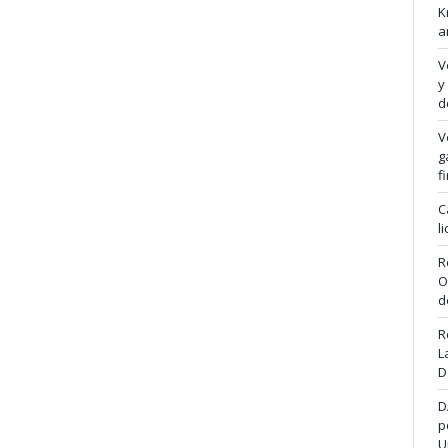
K
a
V
y
d
V
g
f
C
l
R
O
d
R
L
D
D
p
U