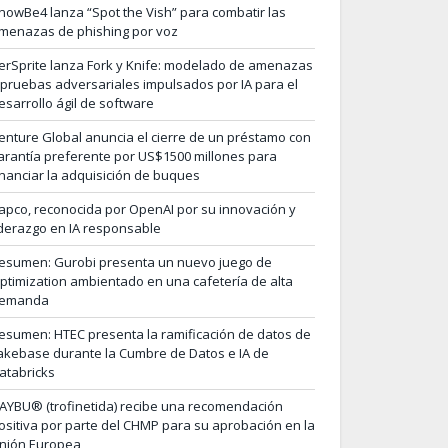
nowBe4 lanza “Spot the Vish” para combatir las
menazas de phishing por voz
erSprite lanza Fork y Knife: modelado de amenazas
 pruebas adversariales impulsados por IA para el
esarrollo ágil de software
enture Global anuncia el cierre de un préstamo con
arantía preferente por US$1500 millones para
inanciar la adquisición de buques
apco, reconocida por OpenAI por su innovación y
iderazgo en IA responsable
esumen: Gurobi presenta un nuevo juego de
ptimization ambientado en una cafetería de alta
emanda
esumen: HTEC presenta la ramificación de datos de
akebase durante la Cumbre de Datos e IA de
atabricks
AYBU® (trofinetida) recibe una recomendación
ositiva por parte del CHMP para su aprobación en la
nión Europea