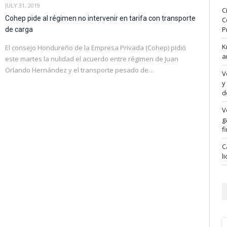
JULY 31, 2019
C
Cohep pide al régimen no intervenir en tarifa con transporte
C
P
de carga
K
El consejo Hondureño de la Empresa Privada (Cohep) pidió
a
este martes la nulidad el acuerdo entre régimen de Juan
Orlando Hernández y el transporte pesado de…
V
y
d
V
g
f
C
l