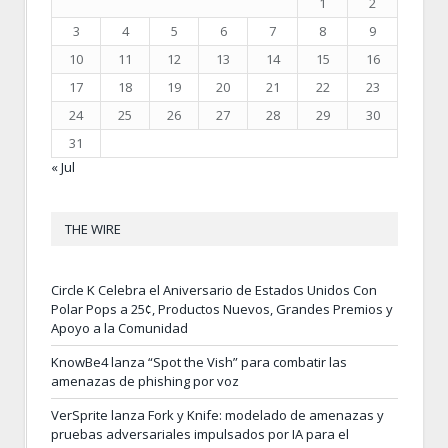
1
2
3
4
5
6
7
8
9
10
11
12
13
14
15
16
17
18
19
20
21
22
23
24
25
26
27
28
29
30
31
« Jul
THE WIRE
Circle K Celebra el Aniversario de Estados Unidos Con
Polar Pops a 25¢, Productos Nuevos, Grandes Premios y
Apoyo a la Comunidad
KnowBe4 lanza “Spot the Vish” para combatir las
amenazas de phishing por voz
VerSprite lanza Fork y Knife: modelado de amenazas y
pruebas adversariales impulsados por IA para el