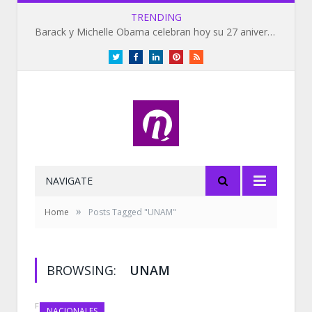
TRENDING
Barack y Michelle Obama celebran hoy su 27 aniversario de bodas
Twitter
Facebook
LinkedIn
Pinterest
RSS
NAVIGATE
»
Home
Posts Tagged "UNAM"
BROWSING:
UNAM
FEBRUARY 5, 2020
NACIONALES