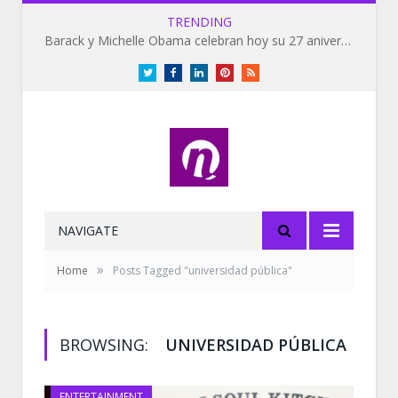
TRENDING
Barack y Michelle Obama celebran hoy su 27 aniversario de bodas
Twitter
Facebook
LinkedIn
Pinterest
RSS
NAVIGATE
»
Home
Posts Tagged "universidad pública"
BROWSING:
UNIVERSIDAD PÚBLICA
ENTERTAINMENT