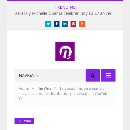
TRENDING
Barack y Michelle Obama celebran hoy su 27 aniversario de bodas
Twitter
Facebook
LinkedIn
Pinterest
RSS
NAVIGATE
»
»
Home
The Wire
TelevisaUnivision anuncia un
nuevo acuerdo de distribución plurianual con YouTube
TV
THE WIRE