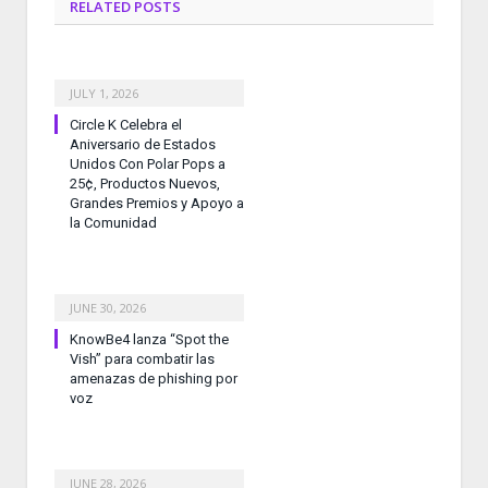
RELATED
POSTS
JULY 1, 2026
Circle K Celebra el
Aniversario de Estados
Unidos Con Polar Pops a
25¢, Productos Nuevos,
Grandes Premios y Apoyo a
la Comunidad
JUNE 30, 2026
KnowBe4 lanza “Spot the
Vish” para combatir las
amenazas de phishing por
voz
JUNE 28, 2026