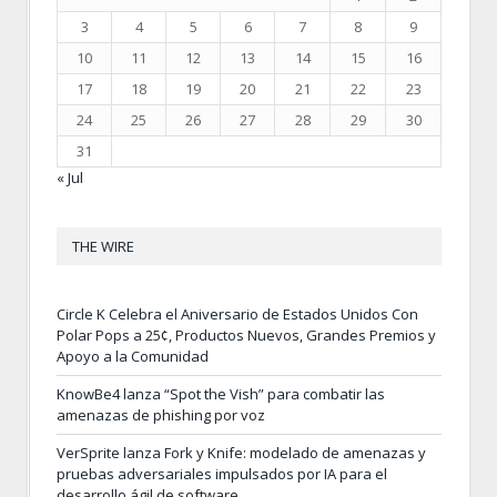
3
4
5
6
7
8
9
10
11
12
13
14
15
16
17
18
19
20
21
22
23
24
25
26
27
28
29
30
31
« Jul
THE WIRE
Circle K Celebra el Aniversario de Estados Unidos Con
Polar Pops a 25¢, Productos Nuevos, Grandes Premios y
Apoyo a la Comunidad
KnowBe4 lanza “Spot the Vish” para combatir las
amenazas de phishing por voz
VerSprite lanza Fork y Knife: modelado de amenazas y
pruebas adversariales impulsados por IA para el
desarrollo ágil de software