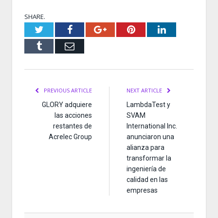
SHARE.
Twitter
Facebook
Google+
Pinterest
LinkedIn
Tumblr
Email
PREVIOUS ARTICLE
NEXT ARTICLE
GLORY adquiere
LambdaTest y
las acciones
SVAM
restantes de
International Inc.
Acrelec Group
anunciaron una
alianza para
transformar la
ingeniería de
calidad en las
empresas