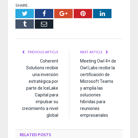
SHARE.
Twitter
Facebook
Google+
Pinterest
LinkedIn
Tumblr
Email
PREVIOUS ARTICLE
NEXT ARTICLE
Coherent
Meeting Owl 4+ de
Solutions recibie
Owl Labs recibe la
una inversión
certificación de
estratégica por
Microsoft Teams
parte de IceLake
y amplía las
Capital para
soluciones
impulsar su
híbridas para
crecimiento a nivel
reuniones
global
empresariales
RELATED
POSTS