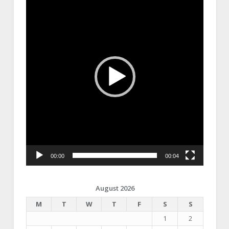
Player
00:00
00:04
August 2026
M
T
W
T
F
S
S
1
2