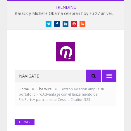
TRENDING
Barack y Michelle Obama celebran hoy su 27 aniversario de bodas
Twitter
Facebook
LinkedIn
Pinterest
RSS
NAVIGATE
»
»
Home
The Wire
Textron Aviation amplía su
portafolio ProAdvantage con el lanzamiento de
ProParts+ para la serie Cessna Citation 525
THE WIRE