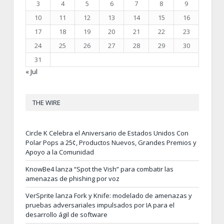
3
4
5
6
7
8
9
10
11
12
13
14
15
16
17
18
19
20
21
22
23
24
25
26
27
28
29
30
31
« Jul
THE WIRE
Circle K Celebra el Aniversario de Estados Unidos Con
Polar Pops a 25¢, Productos Nuevos, Grandes Premios y
Apoyo a la Comunidad
KnowBe4 lanza “Spot the Vish” para combatir las
amenazas de phishing por voz
VerSprite lanza Fork y Knife: modelado de amenazas y
pruebas adversariales impulsados por IA para el
desarrollo ágil de software