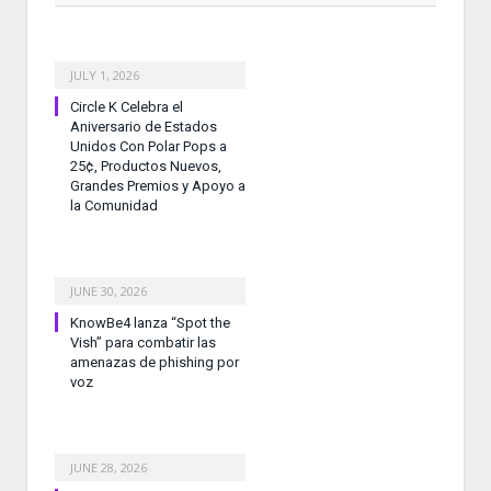
JULY 1, 2026
Circle K Celebra el
Aniversario de Estados
Unidos Con Polar Pops a
25¢, Productos Nuevos,
Grandes Premios y Apoyo a
la Comunidad
JUNE 30, 2026
KnowBe4 lanza “Spot the
Vish” para combatir las
amenazas de phishing por
voz
JUNE 28, 2026