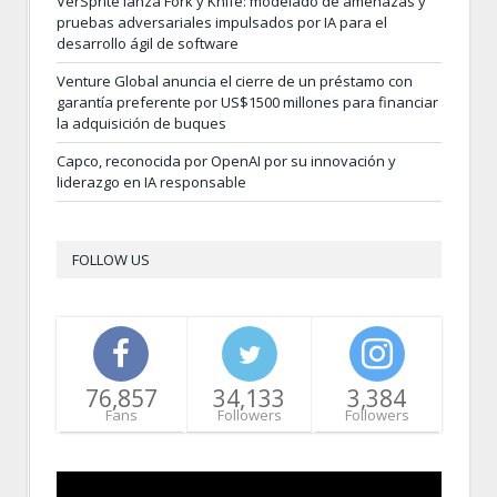
VerSprite lanza Fork y Knife: modelado de amenazas y
pruebas adversariales impulsados por IA para el
desarrollo ágil de software
Venture Global anuncia el cierre de un préstamo con
garantía preferente por US$1500 millones para financiar
la adquisición de buques
Capco, reconocida por OpenAI por su innovación y
liderazgo en IA responsable
FOLLOW US
76,857
34,133
3,384
Fans
Followers
Followers
Video