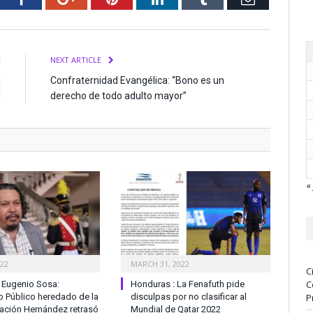
E
NEXT ARTICLE
a
Confraternidad Evangélica: “Bono es un
l
derecho de todo adulto mayor”
« 
022
MARCH 31, 2022
C
C
 Eugenio Sosa:
Honduras : La Fenafuth pide
io Público heredado de la
disculpas por no clasificar al
P
ación Hernández retrasó
Mundial de Qatar 2022