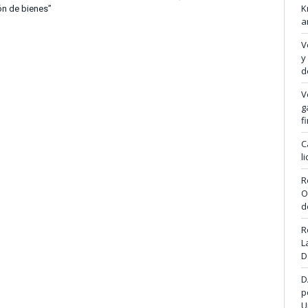
K
ón de bienes”
a
V
y
d
V
g
f
C
l
R
O
d
R
L
D
D
p
U