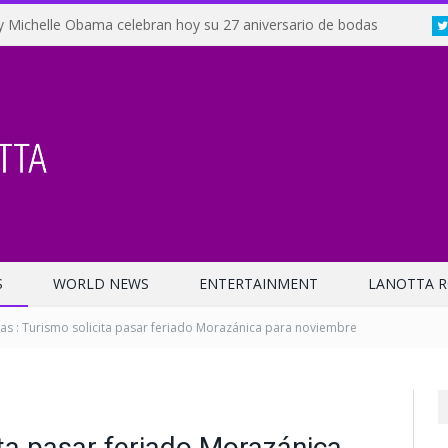
y Michelle Obama celebran hoy su 27 aniversario de bodas
S
WORLD NEWS
ENTERTAINMENT
LANOTTA R
s : Turismo solicita pasar feriado Morazánica para noviembre
ita pasar feriado Morazánica