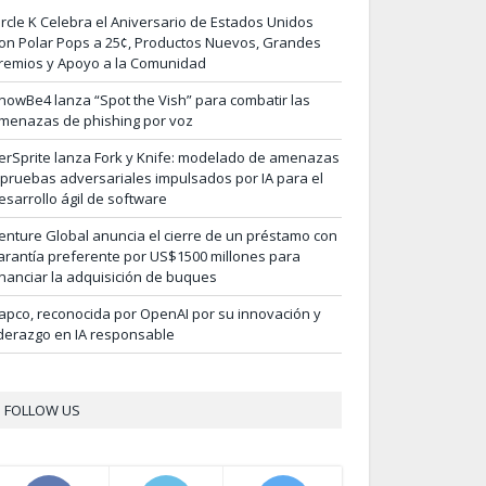
ircle K Celebra el Aniversario de Estados Unidos
on Polar Pops a 25¢, Productos Nuevos, Grandes
remios y Apoyo a la Comunidad
nowBe4 lanza “Spot the Vish” para combatir las
menazas de phishing por voz
erSprite lanza Fork y Knife: modelado de amenazas
 pruebas adversariales impulsados por IA para el
esarrollo ágil de software
enture Global anuncia el cierre de un préstamo con
arantía preferente por US$1500 millones para
inanciar la adquisición de buques
apco, reconocida por OpenAI por su innovación y
iderazgo en IA responsable
FOLLOW US