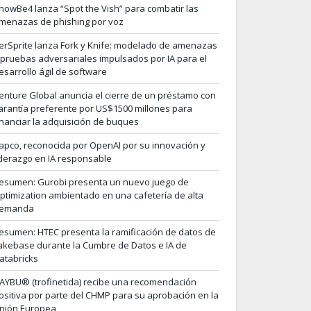
nowBe4 lanza “Spot the Vish” para combatir las
menazas de phishing por voz
erSprite lanza Fork y Knife: modelado de amenazas
 pruebas adversariales impulsados por IA para el
esarrollo ágil de software
enture Global anuncia el cierre de un préstamo con
arantía preferente por US$1500 millones para
inanciar la adquisición de buques
apco, reconocida por OpenAI por su innovación y
iderazgo en IA responsable
esumen: Gurobi presenta un nuevo juego de
ptimization ambientado en una cafetería de alta
emanda
esumen: HTEC presenta la ramificación de datos de
akebase durante la Cumbre de Datos e IA de
atabricks
AYBU® (trofinetida) recibe una recomendación
ositiva por parte del CHMP para su aprobación en la
nión Europea