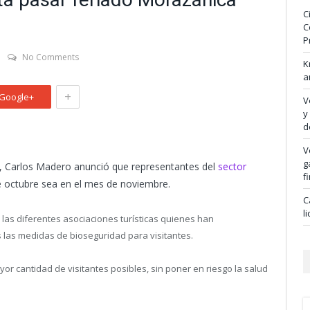
C
C
P
No Comments
K
a
+
Google+
V
y
d
V
g
jo, Carlos Madero anunció que representantes del
sector
f
e octubre sea en el mes de noviembre.
C
l
 las diferentes asociaciones turísticas quienes han
s las medidas de bioseguridad para visitantes.
or cantidad de visitantes posibles, sin poner en riesgo la salud