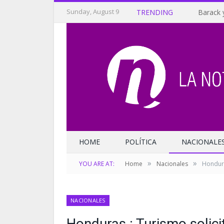
Sunday, August 9
TRENDING
Barack 
HOME
POLÍTICA
NACIONALE
»
»
YOU ARE AT:
Home
Nacionales
Hondura
NACIONALES
Honduras : Turismo solic