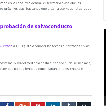
tado en la Casa Presidencial, el secretario aviso que los
n los próximos días, buscando que el Congreso Nacional aprueba
aprobación de salvoconducto
V
P
 Privada
(COHEP), dio a conocer las fechas autorizados en las
hasta las 12:00 del mediodía hasta el sábado 10 del mismo mes,
ector público sus feriados comenzarían el lunes 5 hasta el
tter
Facebook
Google+
Pinterest
LinkedIn
Tumblr
Email