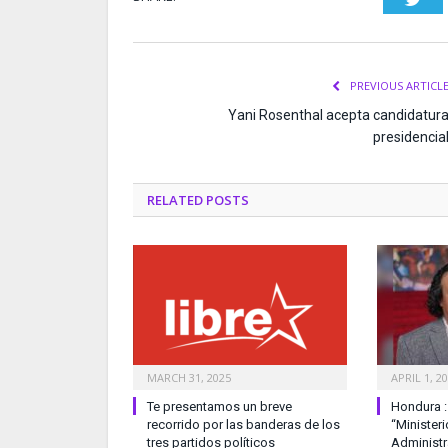
PREVIOUS ARTICL
Yani Rosenthal acepta candidatur
presidencia
RELATED
POSTS
MARCH 31, 2025
APRIL 1, 2
Te presentamos un breve
Hondura :
recorrido por las banderas de los
“Minister
tres partidos políticos
Administr