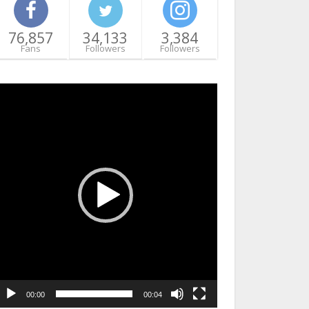
76,857
34,133
3,384
Fans
Followers
Followers
ideo
layer
00:00
00:04