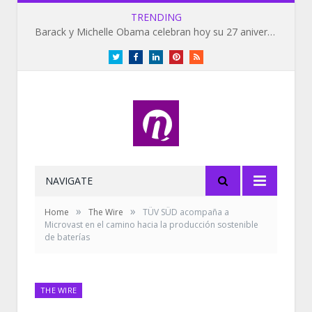
TRENDING
Barack y Michelle Obama celebran hoy su 27 aniversario de bodas
Twitter
Facebook
LinkedIn
Pinterest
RSS
NAVIGATE
»
»
Home
The Wire
TÜV SÜD acompaña a
Microvast en el camino hacia la producción sostenible
de baterías
THE WIRE