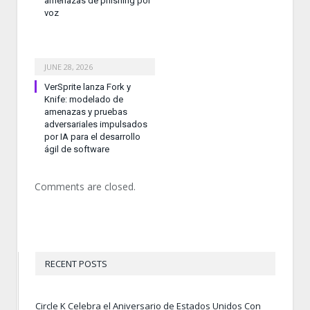
amenazas de phishing por
voz
JUNE 28, 2026
VerSprite lanza Fork y
Knife: modelado de
amenazas y pruebas
adversariales impulsados
por IA para el desarrollo
ágil de software
Comments are closed.
RECENT POSTS
Circle K Celebra el Aniversario de Estados Unidos Con