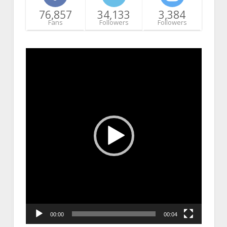
76,857
34,133
3,384
Fans
Followers
Followers
Video
Player
00:00
00:04