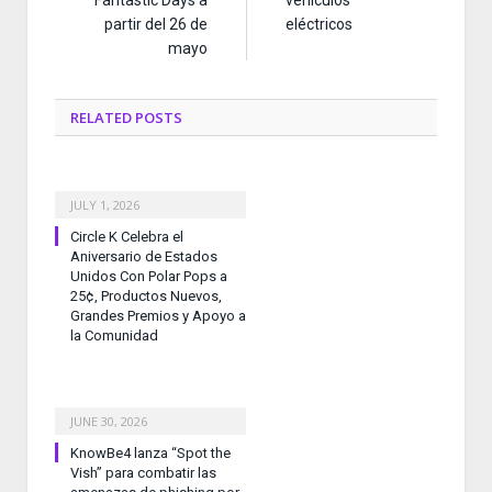
partir del 26 de
eléctricos
mayo
RELATED
POSTS
JULY 1, 2026
Circle K Celebra el
Aniversario de Estados
Unidos Con Polar Pops a
25¢, Productos Nuevos,
Grandes Premios y Apoyo a
la Comunidad
JUNE 30, 2026
KnowBe4 lanza “Spot the
Vish” para combatir las