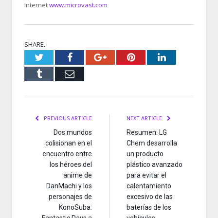
Internet
www.microvast.com
SHARE.
Twitter
Facebook
Google+
Pinterest
LinkedIn
Tumblr
Email
PREVIOUS ARTICLE
NEXT ARTICLE
Dos mundos
Resumen: LG
colisionan en el
Chem desarrolla
encuentro entre
un producto
los héroes del
plástico avanzado
anime de
para evitar el
DanMachi y los
calentamiento
personajes de
excesivo de las
KonoSuba:
baterías de los
Fantastic Days a
vehículos