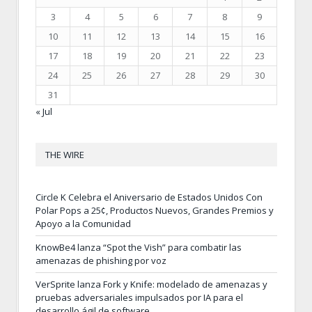
3
4
5
6
7
8
9
10
11
12
13
14
15
16
17
18
19
20
21
22
23
24
25
26
27
28
29
30
31
« Jul
THE WIRE
Circle K Celebra el Aniversario de Estados Unidos Con
Polar Pops a 25¢, Productos Nuevos, Grandes Premios y
Apoyo a la Comunidad
KnowBe4 lanza “Spot the Vish” para combatir las
amenazas de phishing por voz
VerSprite lanza Fork y Knife: modelado de amenazas y
pruebas adversariales impulsados por IA para el
desarrollo ágil de software