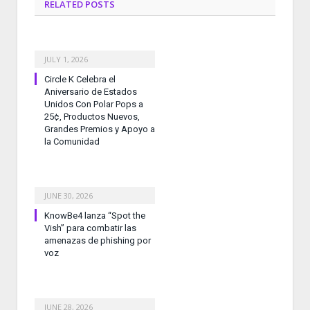
RELATED
POSTS
JULY 1, 2026
Circle K Celebra el
Aniversario de Estados
Unidos Con Polar Pops a
25¢, Productos Nuevos,
Grandes Premios y Apoyo a
la Comunidad
JUNE 30, 2026
KnowBe4 lanza “Spot the
Vish” para combatir las
amenazas de phishing por
voz
JUNE 28, 2026