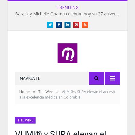
TRENDING
Barack y Michelle Obama celebran hoy su 27 aniversario de bodas
Twitter
Facebook
LinkedIn
Pinterest
RSS
NAVIGATE
»
»
Home
The Wire
VUMI® y SURA elevan el acceso
a la excelencia médica en Colombia
THE WIRE
VUMI® y SURA elevan el