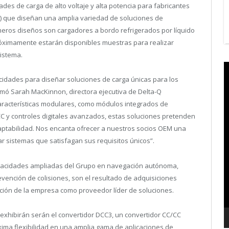
des de carga de alto voltaje y alta potencia para fabricantes
és) que diseñan una amplia variedad de soluciones de
rimeros diseños son cargadores a bordo refrigerados por líquido
Próximamente estarán disponibles muestras para realizar
sistema.
V
P
idades para diseñar soluciones de carga únicas para los
rmó Sarah MacKinnon, directora ejecutiva de Delta-Q
racterísticas modulares, como módulos integrados de
CC y controles digitales avanzados, estas soluciones pretenden
ptabilidad. Nos encanta ofrecer a nuestros socios OEM una
r sistemas que satisfagan sus requisitos únicos”.
capacidades ampliadas del Grupo en navegación autónoma,
evención de colisiones, son el resultado de adquisiciones
ición de la empresa como proveedor líder de soluciones.
xhibirán serán el convertidor DCC3, un convertidor CC/CC
ima flexibilidad en una amplia gama de aplicaciones de