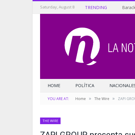
Saturday, August 8
TRENDING
Barack
HOME
POLÍTICA
NACIONALE
»
»
YOU ARE AT:
Home
The Wire
ZAPI GROU
THE WIRE
ZAPI GROUP presenta sus