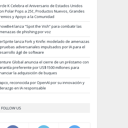
ircle K Celebra el Aniversario de Estados Unidos
on Polar Pops a 25¢, Productos Nuevos, Grandes
remios y Apoyo a la Comunidad
nowBe4 lanza “Spot the Vish” para combatir las
menazas de phishing por voz
erSprite lanza Fork y Knife: modelado de amenazas
 pruebas adversariales impulsados por IA para el
esarrollo ágil de software
enture Global anuncia el cierre de un préstamo con
arantía preferente por US$1500 millones para
inanciar la adquisición de buques
apco, reconocida por OpenAI por su innovación y
iderazgo en IA responsable
FOLLOW US