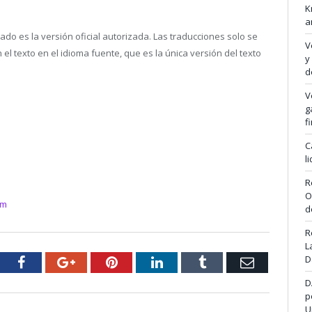
K
a
cado es la versión oficial autorizada. Las traducciones solo se
V
l texto en el idioma fuente, que es la única versión del texto
y
d
V
g
f
C
l
R
O
om
d
R
L
D
tter
Facebook
Google+
Pinterest
LinkedIn
Tumblr
Email
D
p
U