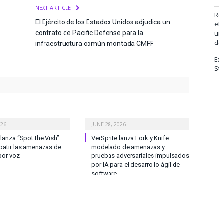
E
NEXT ARTICLE
R
a
El Ejército de los Estados Unidos adjudica un
e
s
contrato de Pacific Defense para la
u
d
s
infraestructura común montada CMFF
5
E
S
026
JUNE 28, 2026
anza “Spot the Vish”
VerSprite lanza Fork y Knife:
atir las amenazas de
modelado de amenazas y
por voz
pruebas adversariales impulsados
por IA para el desarrollo ágil de
software