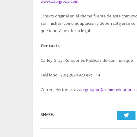
www.zapigroup.com
.
El texto original en el idioma fuente de este comuni
suministran como adaptación y deben cotejarse con e
que tendrá un efecto legal.
Contacts
Carley Gray, Relaciones Públicas de Communiqué
Teléfono: (206) 282-4923 ext. 114
Correo electrónico:
zapigrouppr@communiquepr.c
SHARE.
Twi