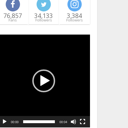
76,857
34,133
3,384
Fans
Followers
Followers
ideo
layer
00:00
00:04