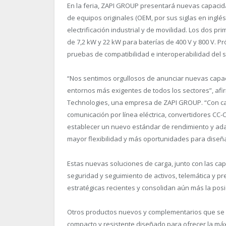
En la feria, ZAPI GROUP presentará nuevas capacida
de equipos originales (OEM, por sus siglas en ingl
electrificación industrial y de movilidad. Los dos p
de 7,2 kW y 22 kW para baterías de 400 V y 800 V. 
pruebas de compatibilidad e interoperabilidad del 
“Nos sentimos orgullosos de anunciar nuevas capac
entornos más exigentes de todos los sectores”, afi
Technologies, una empresa de ZAPI GROUP. “Con ca
comunicación por línea eléctrica, convertidores CC-
establecer un nuevo estándar de rendimiento y ada
mayor flexibilidad y más oportunidades para diseña
Estas nuevas soluciones de carga, junto con las 
seguridad y seguimiento de activos, telemática y pr
estratégicas recientes y consolidan aún más la pos
Otros productos nuevos y complementarios que se e
compacto y resistente diseñado para ofrecer la máx