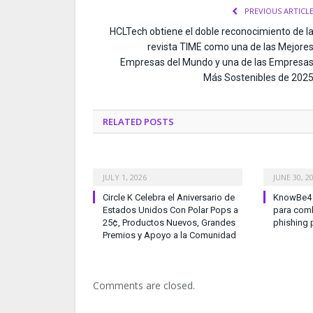
PREVIOUS ARTICL
HCLTech obtiene el doble reconocimiento de l
revista TIME como una de las Mejore
Empresas del Mundo y una de las Empresa
Más Sostenibles de 202
RELATED
POSTS
JULY 1, 2026
JUNE 30, 2
Circle K Celebra el Aniversario de
KnowBe4 l
Estados Unidos Con Polar Pops a
para comb
25¢, Productos Nuevos, Grandes
phishing 
Premios y Apoyo a la Comunidad
Comments are closed.