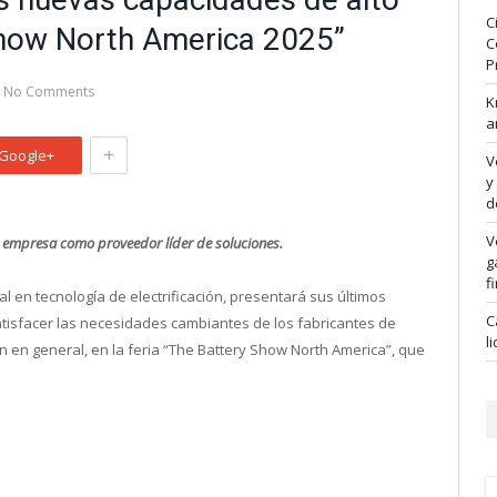
C
Show North America 2025”
C
P
No Comments
K
a
+
Google+
V
y
d
V
 empresa como proveedor líder de soluciones.
g
f
ial en tecnología de electrificación, presentará sus últimos
C
tisfacer las necesidades cambiantes de los fabricantes de
l
ón en general, en la feria “The Battery Show North America”, que