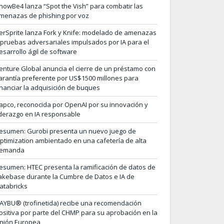
nowBe4 lanza “Spot the Vish” para combatir las
menazas de phishing por voz
erSprite lanza Fork y Knife: modelado de amenazas
 pruebas adversariales impulsados por IA para el
esarrollo ágil de software
enture Global anuncia el cierre de un préstamo con
arantía preferente por US$1500 millones para
inanciar la adquisición de buques
apco, reconocida por OpenAI por su innovación y
iderazgo en IA responsable
esumen: Gurobi presenta un nuevo juego de
ptimization ambientado en una cafetería de alta
emanda
esumen: HTEC presenta la ramificación de datos de
akebase durante la Cumbre de Datos e IA de
atabricks
AYBU® (trofinetida) recibe una recomendación
ositiva por parte del CHMP para su aprobación en la
nión Europea