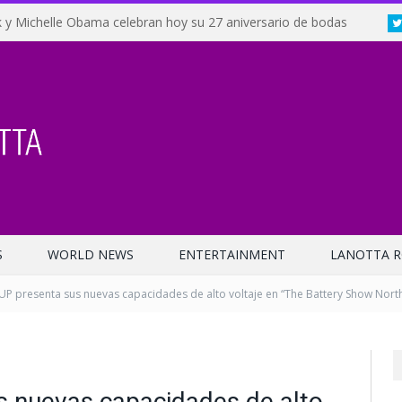
 y Michelle Obama celebran hoy su 27 aniversario de bodas
S
WORLD NEWS
ENTERTAINMENT
LANOTTA R
P presenta sus nuevas capacidades de alto voltaje en “The Battery Show Nort
 nuevas capacidades de alto