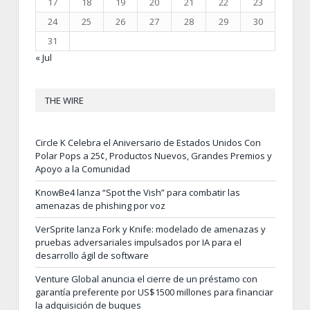
17
18
19
20
21
22
23
24
25
26
27
28
29
30
31
« Jul
THE WIRE
Circle K Celebra el Aniversario de Estados Unidos Con
Polar Pops a 25¢, Productos Nuevos, Grandes Premios y
Apoyo a la Comunidad
KnowBe4 lanza “Spot the Vish” para combatir las
amenazas de phishing por voz
VerSprite lanza Fork y Knife: modelado de amenazas y
pruebas adversariales impulsados por IA para el
desarrollo ágil de software
Venture Global anuncia el cierre de un préstamo con
garantía preferente por US$1500 millones para financiar
la adquisición de buques