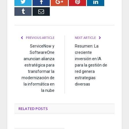
Twitter
Facebook
Google+
Pinterest
LinkedIn
Tumblr
Email
PREVIOUS ARTICLE
NEXT ARTICLE
ServiceNow y
Resumen: La
SoftwareOne
creciente
anuncian alianza
inversión en IA
estratégica para
para la gestión de
transformar la
red genera
modernización de
estrategias
la informática en
diversas
la nube
RELATED
POSTS