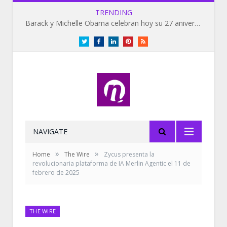
TRENDING
Barack y Michelle Obama celebran hoy su 27 aniversario de bodas
Twitter
Facebook
LinkedIn
Pinterest
RSS
NAVIGATE
»
»
Home
The Wire
Zycus presenta la
revolucionaria plataforma de IA Merlin Agentic el 11 de
febrero de 2025
THE WIRE