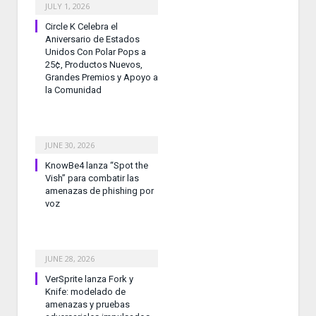
JULY 1, 2026
Circle K Celebra el
Aniversario de Estados
Unidos Con Polar Pops a
25¢, Productos Nuevos,
Grandes Premios y Apoyo a
la Comunidad
JUNE 30, 2026
KnowBe4 lanza “Spot the
Vish” para combatir las
amenazas de phishing por
voz
JUNE 28, 2026
VerSprite lanza Fork y
Knife: modelado de
amenazas y pruebas