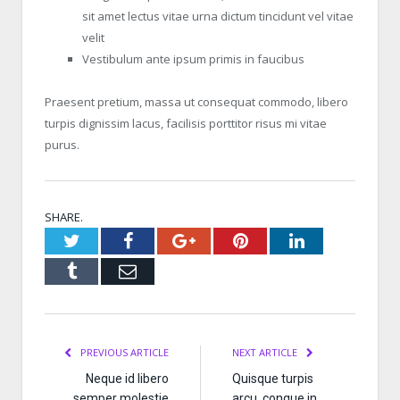
sit amet lectus vitae urna dictum tincidunt vel vitae
velit
Vestibulum ante ipsum primis in faucibus
Praesent pretium, massa ut consequat commodo, libero
turpis dignissim lacus, facilisis porttitor risus mi vitae
purus.
SHARE.
Twitter
Facebook
Google+
Pinterest
LinkedIn
Tumblr
Email
PREVIOUS ARTICLE
NEXT ARTICLE
Neque id libero
Quisque turpis
semper molestie
arcu, congue in