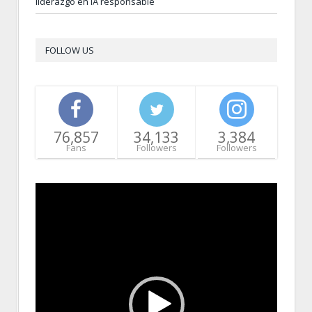
liderazgo en IA responsable
FOLLOW US
76,857
34,133
3,384
Fans
Followers
Followers
Video
Player