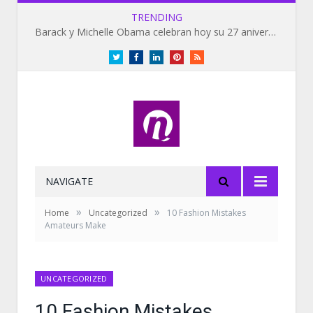
TRENDING
Barack y Michelle Obama celebran hoy su 27 aniversario de bodas
Twitter
Facebook
LinkedIn
Pinterest
RSS
NAVIGATE
»
»
Home
Uncategorized
10 Fashion Mistakes
Amateurs Make
UNCATEGORIZED
10 Fashion Mistakes