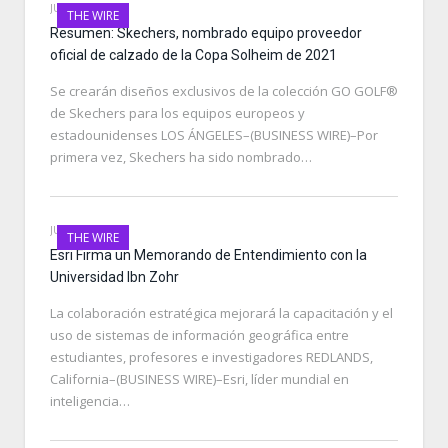
JUNE 29, 2021
THE WIRE
Resumen: Skechers, nombrado equipo proveedor
oficial de calzado de la Copa Solheim de 2021
Se crearán diseños exclusivos de la colección GO GOLF®
de Skechers para los equipos europeos y
estadounidenses LOS ÁNGELES–(BUSINESS WIRE)–Por
primera vez, Skechers ha sido nombrado…
JUNE 29, 2021
THE WIRE
Esri Firma un Memorando de Entendimiento con la
Universidad Ibn Zohr
La colaboración estratégica mejorará la capacitación y el
uso de sistemas de información geográfica entre
estudiantes, profesores e investigadores REDLANDS,
California–(BUSINESS WIRE)–Esri, líder mundial en
inteligencia…