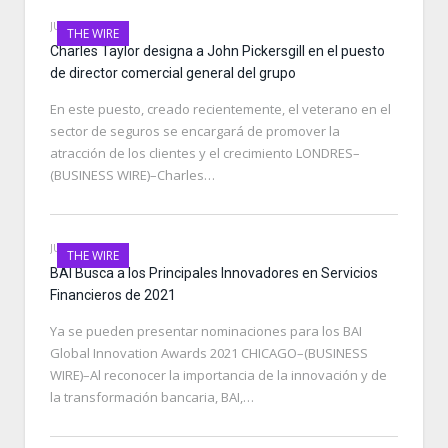
JUNE 29, 2021
THE WIRE
Charles Taylor designa a John Pickersgill en el puesto
de director comercial general del grupo
En este puesto, creado recientemente, el veterano en el
sector de seguros se encargará de promover la
atracción de los clientes y el crecimiento LONDRES–
(BUSINESS WIRE)–Charles…
JUNE 29, 2021
THE WIRE
BAI Busca a los Principales Innovadores en Servicios
Financieros de 2021
Ya se pueden presentar nominaciones para los BAI
Global Innovation Awards 2021 CHICAGO–(BUSINESS
WIRE)–Al reconocer la importancia de la innovación y de
la transformación bancaria, BAI,…