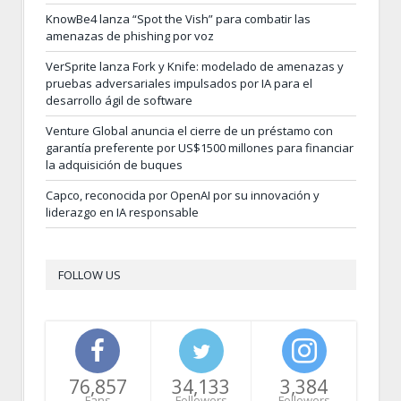
KnowBe4 lanza “Spot the Vish” para combatir las
amenazas de phishing por voz
VerSprite lanza Fork y Knife: modelado de amenazas y
pruebas adversariales impulsados por IA para el
desarrollo ágil de software
Venture Global anuncia el cierre de un préstamo con
garantía preferente por US$1500 millones para financiar
la adquisición de buques
Capco, reconocida por OpenAI por su innovación y
liderazgo en IA responsable
FOLLOW US
76,857
34,133
3,384
Fans
Followers
Followers