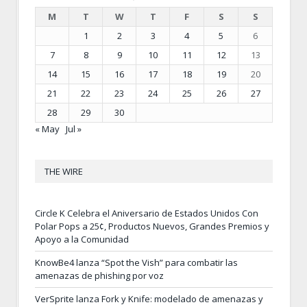
M
T
W
T
F
S
S
1
2
3
4
5
6
7
8
9
10
11
12
13
14
15
16
17
18
19
20
21
22
23
24
25
26
27
28
29
30
« May
Jul »
THE WIRE
Circle K Celebra el Aniversario de Estados Unidos Con
Polar Pops a 25¢, Productos Nuevos, Grandes Premios y
Apoyo a la Comunidad
KnowBe4 lanza “Spot the Vish” para combatir las
amenazas de phishing por voz
VerSprite lanza Fork y Knife: modelado de amenazas y