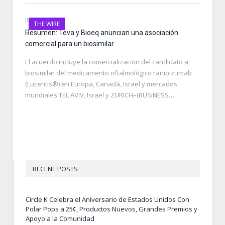
JUNE 29, 2021
THE WIRE
Resumen: Teva y Bioeq anuncian una asociación
comercial para un biosimilar
El acuerdo incluye la comercialización del candidato a
biosimilar del medicamento oftalmológico ranibizumab
(Lucentis®) en Europa, Canadá, Israel y mercados
mundiales TEL AVIV, Israel y ZURICH–(BUSINESS…
RECENT POSTS
Circle K Celebra el Aniversario de Estados Unidos Con
Polar Pops a 25¢, Productos Nuevos, Grandes Premios y
Apoyo a la Comunidad