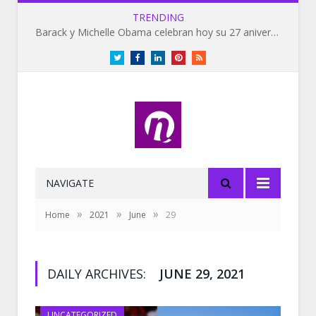
TRENDING
Barack y Michelle Obama celebran hoy su 27 aniversario de bodas
Twitter
Facebook
LinkedIn
Pinterest
RSS
NAVIGATE
»
»
»
Home
2021
June
29
DAILY ARCHIVES:
JUNE 29, 2021
UNCATEGORIZED