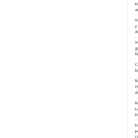
K
a
V
y
d
V
g
f
C
l
R
O
d
R
L
D
D
p
U