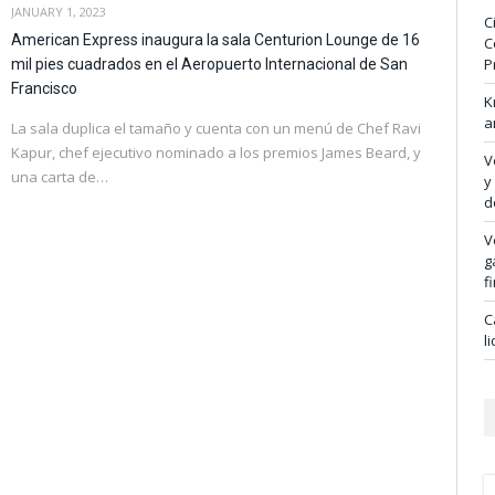
JANUARY 1, 2023
C
American Express inaugura la sala Centurion Lounge de 16
C
P
mil pies cuadrados en el Aeropuerto Internacional de San
Francisco
K
a
La sala duplica el tamaño y cuenta con un menú de Chef Ravi
Kapur, chef ejecutivo nominado a los premios James Beard, y
V
una carta de…
y
d
V
g
f
C
l