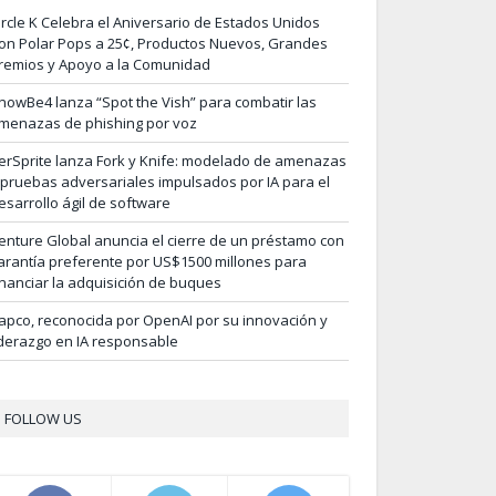
ircle K Celebra el Aniversario de Estados Unidos
on Polar Pops a 25¢, Productos Nuevos, Grandes
remios y Apoyo a la Comunidad
nowBe4 lanza “Spot the Vish” para combatir las
menazas de phishing por voz
erSprite lanza Fork y Knife: modelado de amenazas
 pruebas adversariales impulsados por IA para el
esarrollo ágil de software
enture Global anuncia el cierre de un préstamo con
arantía preferente por US$1500 millones para
inanciar la adquisición de buques
apco, reconocida por OpenAI por su innovación y
iderazgo en IA responsable
FOLLOW US