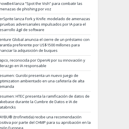
nowBe4 lanza “Spot the Vish” para combatir las
menazas de phishing por voz
erSprite lanza Fork y Knife: modelado de amenazas
 pruebas adversariales impulsados por IA para el
esarrollo ágil de software
enture Global anuncia el cierre de un préstamo con
arantía preferente por US$1500 millones para
inanciar la adquisición de buques
apco, reconocida por OpenAI por su innovación y
iderazgo en IA responsable
esumen: Gurobi presenta un nuevo juego de
ptimization ambientado en una cafetería de alta
emanda
esumen: HTEC presenta la ramificación de datos de
akebase durante la Cumbre de Datos e IA de
atabricks
AYBU® (trofinetida) recibe una recomendación
ositiva por parte del CHMP para su aprobación en la
nión Europea