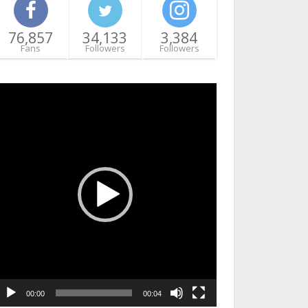
76,857
34,133
3,384
Fans
Followers
Followers
ideo
layer
00:00
00:04