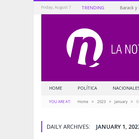
Friday, August 7
TRENDING
Barack y 
HOME
POLÍTICA
NACIONALE
»
»
»
YOU ARE AT:
Home
2023
January
0
DAILY ARCHIVES:
JANUARY 1, 202