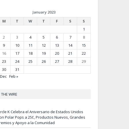
January 2023
M
T
W
T
F
S
S
1
2
3
4
5
6
7
8
9
10
11
12
13
14
15
16
17
18
19
20
21
22
23
24
25
26
27
28
29
30
31
 Dec
Feb »
THE WIRE
ircle K Celebra el Aniversario de Estados Unidos
on Polar Pops a 25¢, Productos Nuevos, Grandes
remios y Apoyo a la Comunidad