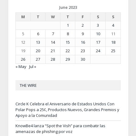
June 2023
M
T
W
T
F
S
S
1
2
3
4
5
6
7
8
9
10
11
12
13
14
15
16
17
18
19
20
21
22
23
24
25
26
27
28
29
30
« May
Jul »
THE WIRE
Circle K Celebra el Aniversario de Estados Unidos Con
Polar Pops a 25¢, Productos Nuevos, Grandes Premios y
Apoyo a la Comunidad
KnowBe4 lanza “Spot the Vish” para combatir las
amenazas de phishing por voz