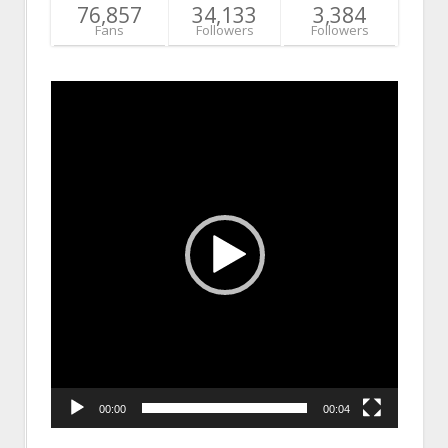
76,857
34,133
3,384
Fans
Followers
Followers
Video
Player
00:00
00:04