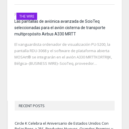
JUNE 20, 2023
THE WIRE
Las pantallas de aviónica avanzada de ScioTeq
seleccionadas para el avión cisterna de transporte
multipropósito Airbus A330 MRTT
El vanguardista ordenador de visualización PU-5200, la
pantalla RDU-3068 y el software de plataforma abierta
MOSArt® se integrarán en el avión A330 MRTTKORTRIJK,
Bélgica–(BUSINESS WIRE)–ScioTeq, proveedor…
RECENT POSTS
Circle K Celebra el Aniversario de Estados Unidos Con
Polar Pops a 25¢, Productos Nuevos, Grandes Premios y