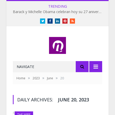
TRENDING
Barack y Michelle Obama celebran hoy su 27 aniversario de bodas
Twitter
Facebook
LinkedIn
Pinterest
RSS
NAVIGATE
»
»
»
Home
2023
June
20
DAILY ARCHIVES:
JUNE 20, 2023
JUNE 20, 2023
THE WIRE