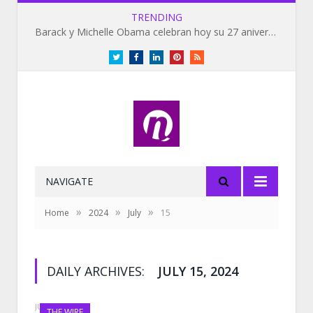
TRENDING
Barack y Michelle Obama celebran hoy su 27 aniversario de bodas
Twitter
Facebook
LinkedIn
Pinterest
RSS
NAVIGATE
»
»
»
Home
2024
July
15
DAILY ARCHIVES:
JULY 15, 2024
JULY 15, 2024
THE WIRE