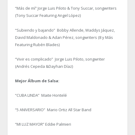
“Más de mí” Jorge Luis Piloto & Tony Succar, songwriters
(Tony Succar Featuring Angel López)
“Subiendo y bajando” Bobby Allende, Waddys Jáquez,
David Maldonado & Adan Pérez, songwriters (8 y Más
Featuring Rubén Blades)
“Vivir es complicado” Jorge Luis Piloto, songwriter
(Andrés Cepeda &Dayhan Díaz)
Mejor Álbum de Salsa:
“CUBA LINDA” Maite Hontelé
“5 ANIVERSARIO” Mario Ortiz All Star Band
“MI LUZ MAYOR” Eddie Palmieri