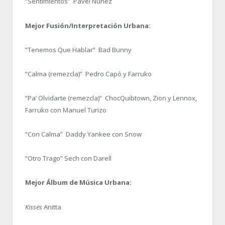
“Sentimientos” Pavel Núñez
Mejor Fusión/Interpretación Urbana:
“Tenemos Que Hablar” Bad Bunny
“Calma (remezcla)” Pedro Capó y Farruko
“Pa’ Olvidarte (remezcla)” ChocQuibtown, Zion y Lennox,
Farruko con Manuel Turizo
“Con Calma” Daddy Yankee con Snow
“Otro Trago” Sech con Darell
Mejor Álbum de Música Urbana:
Kisses
Anitta