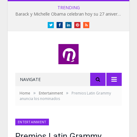
TRENDING
Barack y Michelle Obama celebran hoy su 27 aniversario de bodas
Twitter
Facebook
LinkedIn
Pinterest
RSS
NAVIGATE
»
»
Home
Entertainment
Premios Latin Grammy
anuncia los nominados
ENTERTAINMENT
Premios Latin Grammy