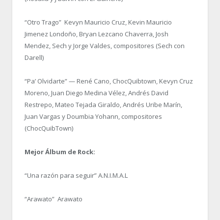
“Otro Trago” Kevyn Mauricio Cruz, Kevin Mauricio
Jimenez Londoño, Bryan Lezcano Chaverra, Josh
Mendez, Sech y Jorge Valdes, compositores (Sech con
Darell)
“Pa’ Olvidarte” — René Cano, ChocQuibtown, Kevyn Cruz
Moreno, Juan Diego Medina Vélez, Andrés David
Restrepo, Mateo Tejada Giraldo, Andrés Uribe Marín,
Juan Vargas y Doumbia Yohann, compositores
(ChocQuibTown)
Mejor Álbum de Rock:
“Una razón para seguir” A.N.I.M.A.L
“Arawato” Arawato