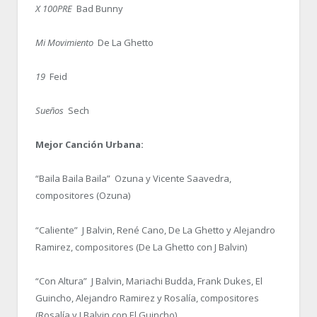
X 100PRE
Bad Bunny
Mi Movimiento
De La Ghetto
19
Feid
Sueños
Sech
Mejor Canción Urbana:
“Baila Baila Baila” Ozuna y Vicente Saavedra,
compositores (Ozuna)
“Caliente” J Balvin, René Cano, De La Ghetto y Alejandro
Ramirez, compositores (De La Ghetto con J Balvin)
“Con Altura” J Balvin, Mariachi Budda, Frank Dukes, El
Guincho, Alejandro Ramirez y Rosalía, compositores
(Rosalía y J Balvin con El Guincho)