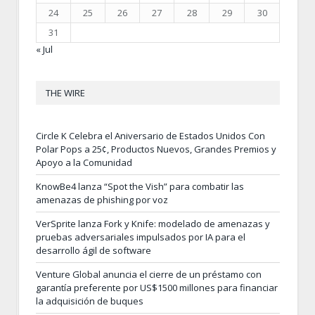
24
25
26
27
28
29
30
31
« Jul
THE WIRE
Circle K Celebra el Aniversario de Estados Unidos Con
Polar Pops a 25¢, Productos Nuevos, Grandes Premios y
Apoyo a la Comunidad
KnowBe4 lanza “Spot the Vish” para combatir las
amenazas de phishing por voz
VerSprite lanza Fork y Knife: modelado de amenazas y
pruebas adversariales impulsados por IA para el
desarrollo ágil de software
Venture Global anuncia el cierre de un préstamo con
garantía preferente por US$1500 millones para financiar
la adquisición de buques