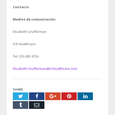
Contacts
Medios de comunicación
Elizabeth Grufferman
ICR Healthcare
Tel: 203.682.4726
Elizabeth.Grufferman@icrhealthcare.com
SHARE.
Twitter
Facebook
Google+
Pinterest
LinkedIn
Tumblr
Email