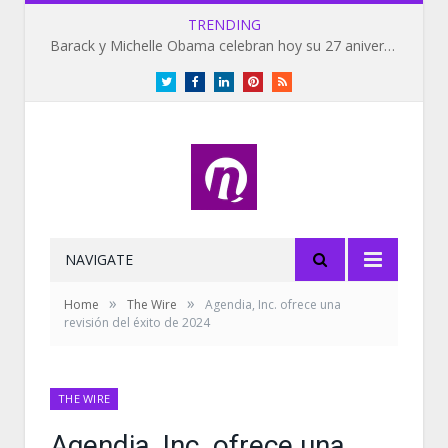
TRENDING
Barack y Michelle Obama celebran hoy su 27 aniversario de bodas
Twitter
Facebook
LinkedIn
Pinterest
RSS
NAVIGATE
»
»
Home
The Wire
Agendia, Inc. ofrece una
revisión del éxito de 2024
THE WIRE
Agendia, Inc. ofrece una