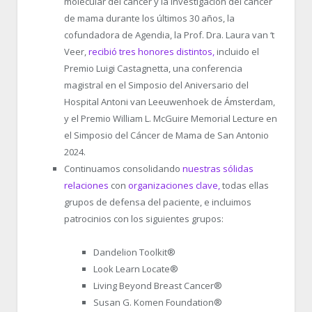
molecular del cáncer y la investigación del cáncer
de mama durante los últimos 30 años, la
cofundadora de Agendia, la Prof. Dra. Laura van ‘t
Veer,
recibió tres honores distintos,
incluido el
Premio Luigi Castagnetta, una conferencia
magistral en el Simposio del Aniversario del
Hospital Antoni van Leeuwenhoek de Ámsterdam,
y el Premio William L. McGuire Memorial Lecture en
el Simposio del Cáncer de Mama de San Antonio
2024.
Continuamos consolidando
nuestras sólidas
relaciones
con
organizaciones clave,
todas ellas
grupos de defensa del paciente, e incluimos
patrocinios con los siguientes grupos:
Dandelion Toolkit
®
Look Learn Locate
®
Living Beyond Breast Cancer®
Susan G. Komen Foundation
®