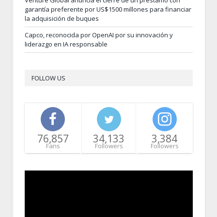
Venture Global anuncia el cierre de un préstamo con
garantía preferente por US$1500 millones para financiar
la adquisición de buques
Capco, reconocida por OpenAI por su innovación y
liderazgo en IA responsable
FOLLOW US
76,857
34,133
3,384
Fans
Followers
Followers
Video
Player