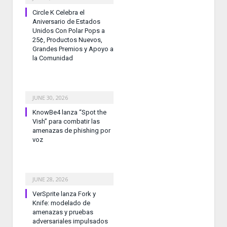
Circle K Celebra el
Aniversario de Estados
Unidos Con Polar Pops a
25¢, Productos Nuevos,
Grandes Premios y Apoyo a
la Comunidad
JUNE 30, 2026
KnowBe4 lanza “Spot the
Vish” para combatir las
amenazas de phishing por
voz
JUNE 28, 2026
VerSprite lanza Fork y
Knife: modelado de
amenazas y pruebas
adversariales impulsados