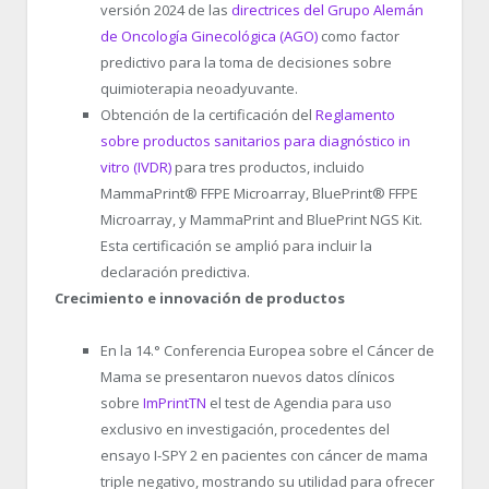
versión 2024 de las
directrices del Grupo Alemán
de Oncología Ginecológica (AGO)
como factor
predictivo para la toma de decisiones sobre
quimioterapia neoadyuvante.
Obtención de la certificación del
Reglamento
sobre productos sanitarios para diagnóstico in
vitro (IVDR)
para tres productos, incluido
MammaPrint
®
FFPE Microarray, BluePrint
®
FFPE
Microarray, y MammaPrint and BluePrint NGS Kit.
Esta certificación se amplió para incluir la
declaración predictiva.
Crecimiento e innovación de productos
En la 14.° Conferencia Europea sobre el Cáncer de
Mama se presentaron nuevos datos clínicos
sobre
ImPrintTN
el test de Agendia para uso
exclusivo en investigación, procedentes del
ensayo I-SPY 2 en pacientes con cáncer de mama
triple negativo,
mostrando su utilidad para ofrecer