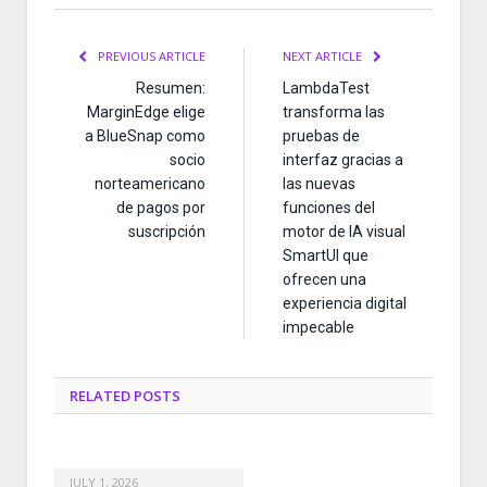
PREVIOUS ARTICLE
NEXT ARTICLE
Resumen:
LambdaTest
MarginEdge elige
transforma las
a BlueSnap como
pruebas de
socio
interfaz gracias a
norteamericano
las nuevas
de pagos por
funciones del
suscripción
motor de IA visual
SmartUI que
ofrecen una
experiencia digital
impecable
RELATED
POSTS
JULY 1, 2026