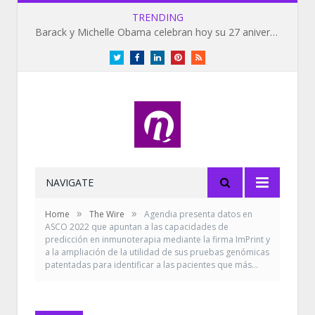
TRENDING
Barack y Michelle Obama celebran hoy su 27 aniversario de bodas
Twitter
Facebook
LinkedIn
Pinterest
RSS
NAVIGATE
»
»
Home
The Wire
Agendia presenta datos en
ASCO 2022 que apuntan a las capacidades de
predicción en inmunoterapia mediante la firma ImPrint y
a la ampliación de la utilidad de sus pruebas genómicas
patentadas para identificar a las pacientes que más…