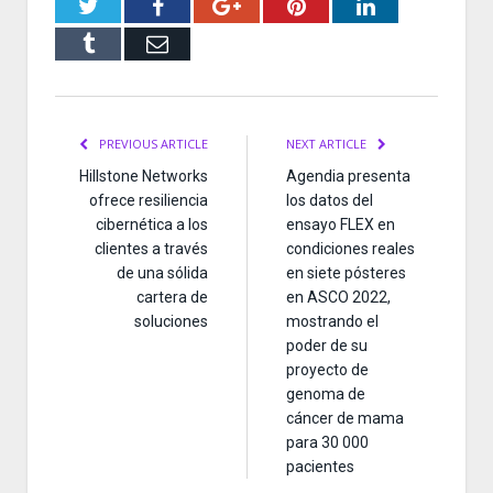
Twitter
Facebook
Google+
Pinterest
LinkedIn
Tumblr
Email
PREVIOUS ARTICLE
NEXT ARTICLE
Hillstone Networks
Agendia presenta
ofrece resiliencia
los datos del
cibernética a los
ensayo FLEX en
clientes a través
condiciones reales
de una sólida
en siete pósteres
cartera de
en ASCO 2022,
soluciones
mostrando el
poder de su
proyecto de
genoma de
cáncer de mama
para 30 000
pacientes