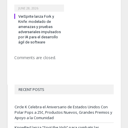
JUNE 28, 2026
VerSprite lanza Fork y
Knife: modelado de
amenazas y pruebas
adversariales impulsados
por IA para el desarrollo
ágil de software
Comments are closed.
RECENT POSTS
Circle K Celebra el Aniversario de Estados Unidos Con
Polar Pops a 25¢, Productos Nuevos, Grandes Premios y
Apoyo a la Comunidad
KnowBe4 lanza “Spot the Vish” para combatir las