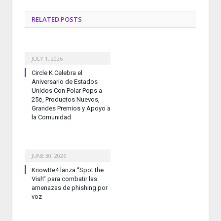
RELATED
POSTS
JULY 1, 2026
Circle K Celebra el
Aniversario de Estados
Unidos Con Polar Pops a
25¢, Productos Nuevos,
Grandes Premios y Apoyo a
la Comunidad
JUNE 30, 2026
KnowBe4 lanza “Spot the
Vish” para combatir las
amenazas de phishing por
voz