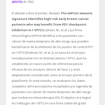
(ASCO)
de 2022.
El debate sobre el póster, titulado
The ImPrint immune
signature identifies high risk early breast cancer
patients who may benefit from PD1 checkpoint
inhibition in I-SPY2
[Kuilman, M., et al. ] (La firma
inmunológica ImPrint identifica a las pacientes con
cáncer de mama temprano de alto riesgo que pueden
beneficiarse de la inhibición de los puntos de control PD1
en I-SPY2 [Kuilman, M., et al. ]), se basa en el ensayo
neoadyuvante rico en biomarcadores I-SPY2, que ha
establecido un nuevo punto de referencia para la
eficacia de los ensayos clínicos de fase 2 y está
ampliamente considerado como el ensayo pionero de la
plataforma. En este estudio, se evaluaron los datos
completos del transcriptoma recopilados por Agendia de
pacientes con cáncer de mama temprano de alto riesgo
que recibieron inmunoterapia (IO). El objetivo era migrar
los hallazgos de I-SPY2 en una firma sólida de grado