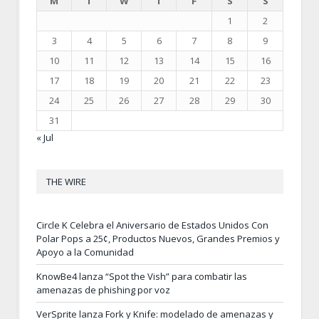
M
T
W
T
F
S
S
1
2
3
4
5
6
7
8
9
10
11
12
13
14
15
16
17
18
19
20
21
22
23
24
25
26
27
28
29
30
31
« Jul
THE WIRE
Circle K Celebra el Aniversario de Estados Unidos Con
Polar Pops a 25¢, Productos Nuevos, Grandes Premios y
Apoyo a la Comunidad
KnowBe4 lanza “Spot the Vish” para combatir las
amenazas de phishing por voz
VerSprite lanza Fork y Knife: modelado de amenazas y