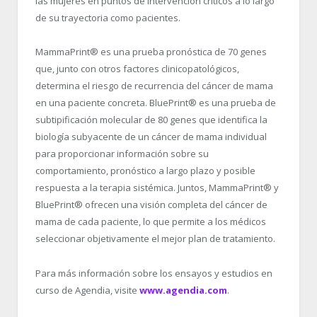
las mujeres en puntos de intervención críticos a lo largo
de su trayectoria como pacientes.
MammaPrint
®
es una prueba pronóstica de 70 genes
que, junto con otros factores clinicopatológicos,
determina el riesgo de recurrencia del cáncer de mama
en una paciente concreta. BluePrint
®
es una prueba de
subtipificación molecular de 80 genes que identifica la
biología subyacente de un cáncer de mama individual
para proporcionar información sobre su
comportamiento, pronóstico a largo plazo y posible
respuesta a la terapia sistémica. Juntos, MammaPrint
®
y
BluePrint
®
ofrecen una visión completa del cáncer de
mama de cada paciente, lo que permite a los médicos
seleccionar objetivamente el mejor plan de tratamiento.
Para más información sobre los ensayos y estudios en
curso de Agendia, visite
www.agendia.com
.