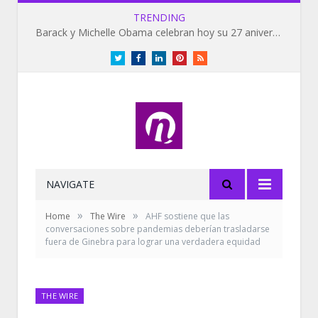
TRENDING
Barack y Michelle Obama celebran hoy su 27 aniversario de bodas
Twitter
Facebook
LinkedIn
Pinterest
RSS
NAVIGATE
»
»
Home
The Wire
AHF sostiene que las
conversaciones sobre pandemias deberían trasladarse
fuera de Ginebra para lograr una verdadera equidad
THE WIRE