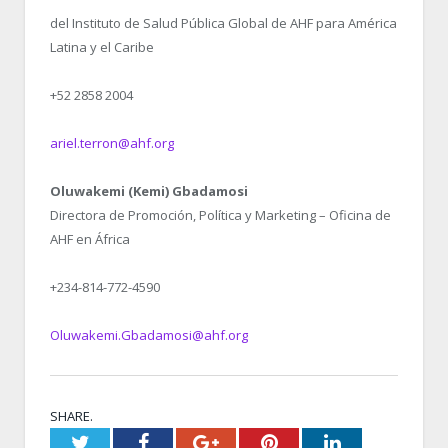
del Instituto de Salud Pública Global de AHF para América
Latina y el Caribe
+52 2858 2004
ariel.terron@ahf.org
Oluwakemi (Kemi) Gbadamosi
Directora de Promoción, Política y Marketing – Oficina de
AHF en África
+234-814-772-4590
Oluwakemi.Gbadamosi@ahf.org
SHARE.
Twitter
Facebook
Google+
Pinterest
LinkedIn