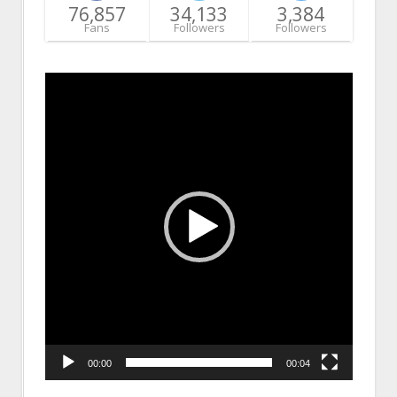
76,857
34,133
3,384
Fans
Followers
Followers
Video
Player
00:00
00:04