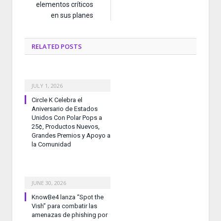
elementos críticos
en sus planes
RELATED
POSTS
JULY 1, 2026
Circle K Celebra el
Aniversario de Estados
Unidos Con Polar Pops a
25¢, Productos Nuevos,
Grandes Premios y Apoyo a
la Comunidad
JUNE 30, 2026
KnowBe4 lanza “Spot the
Vish” para combatir las
amenazas de phishing por