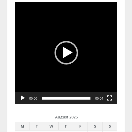
Video
Player
00:00
00:04
August 2026
M
T
W
T
F
S
S