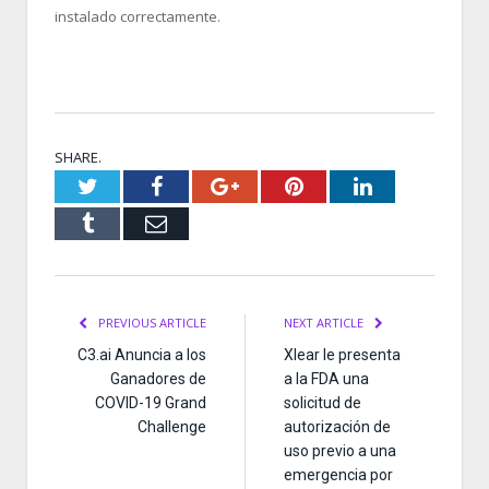
instalado correctamente.
SHARE.
Twitter
Facebook
Google+
Pinterest
LinkedIn
Tumblr
Email
PREVIOUS ARTICLE
NEXT ARTICLE
C3.ai Anuncia a los
Xlear le presenta
Ganadores de
a la FDA una
COVID-19 Grand
solicitud de
Challenge
autorización de
uso previo a una
emergencia por