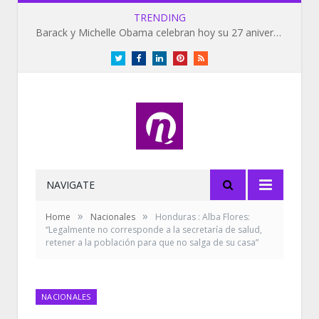
TRENDING
Barack y Michelle Obama celebran hoy su 27 aniversario de bodas
Twitter
Facebook
LinkedIn
Pinterest
RSS
NAVIGATE
»
»
Home
Nacionales
Honduras : Alba Flores:
“Legalmente no corresponde a la secretaría de salud,
retener a la población para que no salga de su casa”
NACIONALES