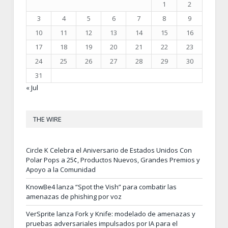
1
2
3
4
5
6
7
8
9
10
11
12
13
14
15
16
17
18
19
20
21
22
23
24
25
26
27
28
29
30
31
« Jul
THE WIRE
Circle K Celebra el Aniversario de Estados Unidos Con
Polar Pops a 25¢, Productos Nuevos, Grandes Premios y
Apoyo a la Comunidad
KnowBe4 lanza “Spot the Vish” para combatir las
amenazas de phishing por voz
VerSprite lanza Fork y Knife: modelado de amenazas y
pruebas adversariales impulsados por IA para el