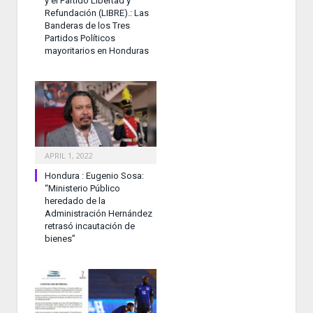
y el Partido Libertad y
Refundación (LIBRE).: Las
Banderas de los Tres
Partidos Políticos
mayoritarios en Honduras
APRIL 1, 2022
Hondura : Eugenio Sosa:
“Ministerio Público
heredado de la
Administración Hernández
retrasó incautación de
bienes”