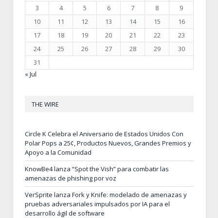
3
4
5
6
7
8
9
10
11
12
13
14
15
16
17
18
19
20
21
22
23
24
25
26
27
28
29
30
31
« Jul
THE WIRE
Circle K Celebra el Aniversario de Estados Unidos Con
Polar Pops a 25¢, Productos Nuevos, Grandes Premios y
Apoyo a la Comunidad
KnowBe4 lanza “Spot the Vish” para combatir las
amenazas de phishing por voz
VerSprite lanza Fork y Knife: modelado de amenazas y
pruebas adversariales impulsados por IA para el
desarrollo ágil de software