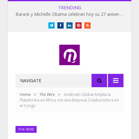
TRENDING
Barack y Michelle Obama celebran hoy su 27 aniversario de bodas
Twitter
Facebook
LinkedIn
Pinterest
RSS
NAVIGATE
»
»
Home
The Wire
Andersen Global Amplía la
Plataforma en África con una Empresa Colaboradora en
el Congo
THE WIRE