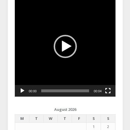
Player
00:00
00:04
August 2026
M
T
W
T
F
S
S
1
2