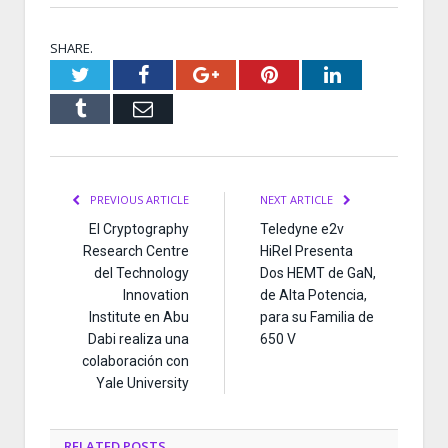
SHARE.
Twitter
Facebook
Google+
Pinterest
LinkedIn
Tumblr
Email
PREVIOUS ARTICLE
NEXT ARTICLE
El Cryptography
Teledyne e2v
Research Centre
HiRel Presenta
del Technology
Dos HEMT de GaN,
Innovation
de Alta Potencia,
Institute en Abu
para su Familia de
Dabi realiza una
650 V
colaboración con
Yale University
RELATED
POSTS