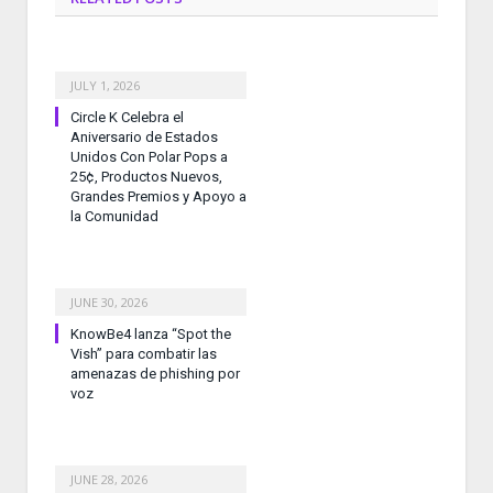
JULY 1, 2026
Circle K Celebra el
Aniversario de Estados
Unidos Con Polar Pops a
25¢, Productos Nuevos,
Grandes Premios y Apoyo a
la Comunidad
JUNE 30, 2026
KnowBe4 lanza “Spot the
Vish” para combatir las
amenazas de phishing por
voz
JUNE 28, 2026