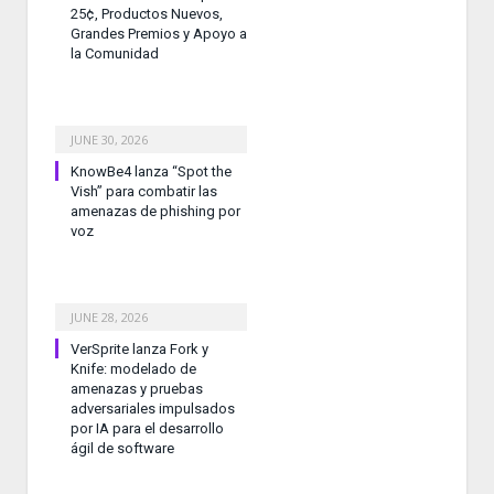
25¢, Productos Nuevos,
Grandes Premios y Apoyo a
la Comunidad
JUNE 30, 2026
KnowBe4 lanza “Spot the
Vish” para combatir las
amenazas de phishing por
voz
JUNE 28, 2026
VerSprite lanza Fork y
Knife: modelado de
amenazas y pruebas
adversariales impulsados
por IA para el desarrollo
ágil de software