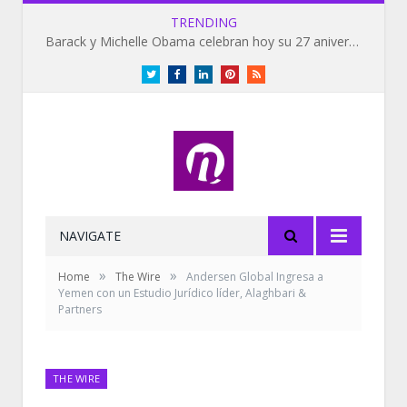
TRENDING
Barack y Michelle Obama celebran hoy su 27 aniversario de bodas
Twitter
Facebook
LinkedIn
Pinterest
RSS
NAVIGATE
»
»
Home
The Wire
Andersen Global Ingresa a
Yemen con un Estudio Jurídico líder, Alaghbari &
Partners
THE WIRE