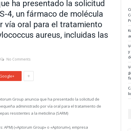
e ha presentado la solicitud
C
LS-4, un fármaco de molécula
C
P
vía oral para el tratamiento
K
lococcus aureus, incluidas las
a
V
y
d
No Comments
V
g
+
Google+
f
C
l
orum Group anuncia que ha presentado la solicitud de
pequeña administrado por vía oral para el tratamiento de
 cepas resistentes a la meticilina (SARM)
is: APM) («Aptorum Group» o «Aptorum»), empresa