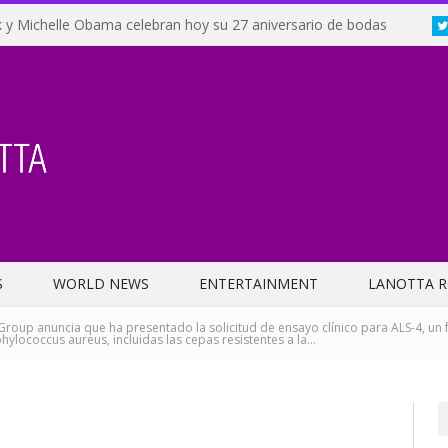
 y Michelle Obama celebran hoy su 27 aniversario de bodas
S
WORLD NEWS
ENTERTAINMENT
LANOTTA R
roup anuncia que ha presentado la solicitud de ensayo clínico para ALS-4, u
phylococcus aureus, incluidas las cepas resistentes a la…