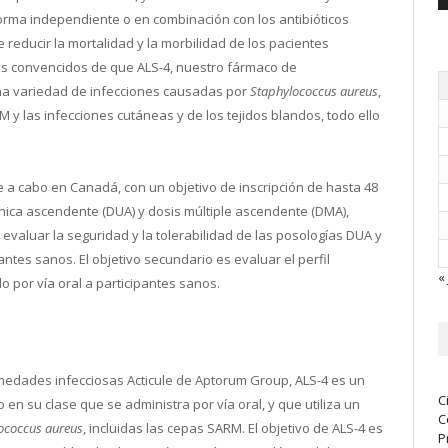
forma independiente o en combinación con los antibióticos
e reducir la mortalidad y la morbilidad de los pacientes
mos convencidos de que ALS-4, nuestro fármaco de
una variedad de infecciones causadas por
Staphylococcus aureus
,
RM y las infecciones cutáneas y de los tejidos blandos, todo ello
ve a cabo en Canadá, con un objetivo de inscripción de hasta 48
única ascendente (DUA) y dosis múltiple ascendente (DMA),
 evaluar la seguridad y la tolerabilidad de las posologías DUA y
antes sanos. El objetivo secundario es evaluar el perfil
« 
 por vía oral a participantes sanos.
medades infecciosas Acticule de Aptorum Group, ALS-4 es un
C
n su clase que se administra por vía oral, y que utiliza un
C
ococcus aureus
, incluidas las cepas SARM. El objetivo de ALS-4 es
P