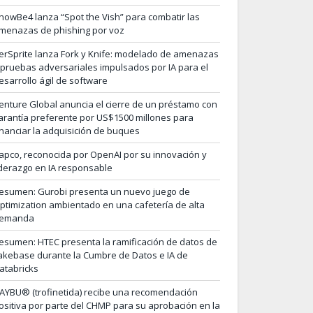
nowBe4 lanza “Spot the Vish” para combatir las
menazas de phishing por voz
erSprite lanza Fork y Knife: modelado de amenazas
 pruebas adversariales impulsados por IA para el
esarrollo ágil de software
enture Global anuncia el cierre de un préstamo con
arantía preferente por US$1500 millones para
inanciar la adquisición de buques
apco, reconocida por OpenAI por su innovación y
iderazgo en IA responsable
esumen: Gurobi presenta un nuevo juego de
ptimization ambientado en una cafetería de alta
emanda
esumen: HTEC presenta la ramificación de datos de
akebase durante la Cumbre de Datos e IA de
atabricks
AYBU® (trofinetida) recibe una recomendación
ositiva por parte del CHMP para su aprobación en la