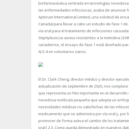
biofarmacéutica centrada en tecnologías novedosas
las enfermedades infecciosas, acaba de anunciar ha
Aptorum International Limited, una solicitud de ens
Canada) para llevar a cabo un estudio de fase 1 d
vía oral para el tratamiento de infecciones causad
Staphylococcus aureus
resistentes a la meticilina (SA
canadiense, el ensayo de fase 1 está diseñado para 
ALS-4 en voluntarios sanos.
El Dr. Clark Cheng, director médico y director ejec
actualización de septiembre de 2020, nos complace a
que representa un hito importante en el desarrollo
novedosa molécula pequeña que adopta un enfoque a
necesidades médicas no satisfechas de las infecc
medicamento que se administra por vía oral y, por lo
promover de forma activa el cambio de los tratamie
oral
1,2,3
. Como queda demostrado en nuestros datos