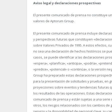
Aviso legal y declaraciones prospectivas
El presente comunicado de prensa no constituye una
valores de Aptorum Group.
El presente comunicado de prensa incluye declarac
y perspectivas futuras que constituyen «declaracion
sobre Valores Privados de 1995. A estos efectos, c
no sea una declaración de hechos históricos se pu
casos, se puede identificar a las declaraciones pr
«espera», «planifica», «anticipa», «podría», «preten
«predice», «potencial» o «continúa», o la versión n
Group ha preparado estas declaraciones prospectiv
para la presentación de solicitudes y pruebas, en 
proyecciones sobre eventos y tendencias futuras qu
los resultados de las operaciones. Estas declaraci
comunicado de prensa y están sujetas a una serie d
otros, los riesgos relacionados con los cambios de g
servicio y la disponibilidad de personal clave, su 