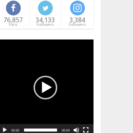
76,857
34,133
3,384
Fans
Followers
Followers
ideo
layer
00:00
00:04