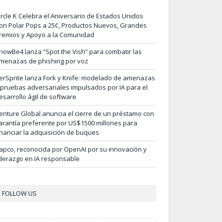
ircle K Celebra el Aniversario de Estados Unidos
on Polar Pops a 25¢, Productos Nuevos, Grandes
remios y Apoyo a la Comunidad
nowBe4 lanza “Spot the Vish” para combatir las
menazas de phishing por voz
erSprite lanza Fork y Knife: modelado de amenazas
 pruebas adversariales impulsados por IA para el
esarrollo ágil de software
enture Global anuncia el cierre de un préstamo con
arantía preferente por US$1500 millones para
inanciar la adquisición de buques
apco, reconocida por OpenAI por su innovación y
iderazgo en IA responsable
FOLLOW US