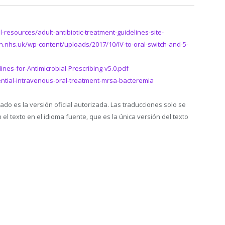
-resources/adult-antibiotic-treatment-guidelines-site-
h.nhs.uk/wp-content/uploads/2017/10/IV-to-oral-switch-and-5-
nes-for-Antimicrobial-Prescribing-v5.0.pdf
ntial-intravenous-oral-treatment-mrsa-bacteremia
cado es la versión oficial autorizada. Las traducciones solo se
l texto en el idioma fuente, que es la única versión del texto