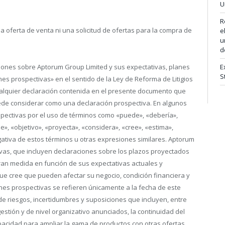
U
R
 oferta de venta ni una solicitud de ofertas para la compra de
e
u
d
iones sobre Aptorum Group Limited y sus expectativas, planes
E
S
es prospectivas» en el sentido de la Ley de Reforma de Litigios
ualquier declaración contenida en el presente documento que
ede considerar como una declaración prospectiva. En algunos
ospectivas por el uso de términos como «puede», «debería»,
de», «objetivo», «proyecta», «considera», «cree», «estima»,
egativa de estos términos u otras expresiones similares. Aptorum
as, que incluyen declaraciones sobre los plazos proyectados
gran medida en función de sus expectativas actuales y
e cree que pueden afectar su negocio, condición financiera y
ones prospectivas se refieren únicamente a la fecha de este
e riesgos, incertidumbres y suposiciones que incluyen, entre
estión y de nivel organizativo anunciados, la continuidad del
capacidad para ampliar la gama de productos con otras ofertas