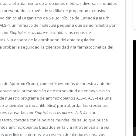
 para el tratamiento de afecciones médicas diversas, incluidas
 presentado, a través de su filial de propiedad exclusiva
ayo clínico al Organismo de Salud Pública de Canadá (Health
e ALS-4, un fármaco de molécula pequeña que se administra por
as por
Staphylococcus aureus
, incluidas las cepas de
RM). A la espera de la aprobación del ente regulador
V
probar la seguridad, la tolerabilidad y la farmacocinética del
P
utivo de Aptorum Group, comentó: «Además de nuestra anterior
nunciar la presentación de esta solicitud de ensayo clínico
 de nuestro programa de antimicrobianos ALS-4. ALS-4 es una
ntivirulento (no antibiótico) para abordar las crecientes
iones causadas por
Staphylococcus aureus
. ALS-4 es un
 tanto, coincide con la política mundial de salud que busca
ntos antimicrobianos basados en la vía intravenosa a la vía
 preclínicos internos, y a reserva de ulteriores ensayos