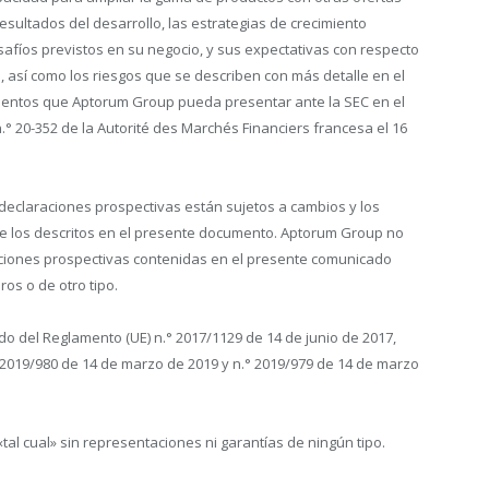
sultados del desarrollo, las estrategias de crecimiento
safíos previstos en su negocio, y sus expectativas con respecto
a, así como los riesgos que se describen con más detalle en el
mentos que Aptorum Group pueda presentar ante la SEC en el
n.° 20-352 de la Autorité des Marchés Financiers francesa el 16
 declaraciones prospectivas están sujetos a cambios y los
de los descritos en el presente documento. Aptorum Group no
aciones prospectivas contenidas en el presente comunicado
os o de otro tipo.
do del Reglamento (UE) n.° 2017/1129 de 14 de junio de 2017,
2019/980 de 14 de marzo de 2019 y n.° 2019/979 de 14 de marzo
al cual» sin representaciones ni garantías de ningún tipo.