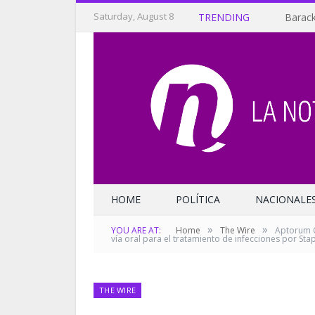
Saturday, August 8
TRENDING
Barack
HOME
POLÍTICA
NACIONALE
»
»
YOU ARE AT:
Home
The Wire
Aptorum G
vía oral para el tratamiento de infecciones por Sta
THE WIRE