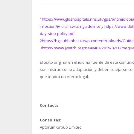
1
https://www.gloshospitals.nhs.uk/gps/antimicrobial
infection/iv-oral-switch-guideline/
y
https://www.dbt
day-stop-policy.pdf
2
https://hgs.uhb.nhs.uk/wp-content/uploads/Guideli
3
https://www.jwatch.org/na48403/2019/02/12/seque
El texto original en el idioma fuente de este comuni
suministran como adaptación y deben cotejarse con e
que tendrá un efecto legal.
Contacts
Consultas:
Aptorum Group Limited