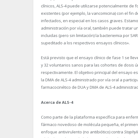
clínicos, ALS-4 puede utilizarse potencialmente de 
existentes (por ejemplo, la vancomicina) con el fin d
infectados, en especial en los casos graves. Esta
administración por vía oral, también puede tratar 
incluidas (pero sin limitación) la bacteriemia por SA
supeditado a los respectivos ensayos clínicos».
Está previsto que el ensayo clínico de fase 1 se lle
y 32 voluntarios sanos para las cohortes de dosis 
respectivamente. El objetivo principal del ensayo es
la DMA de ALS-4 administrado por vía oral a particip
farmacocinético de DUA y DMA de ALS-4 administrado
Acerca de ALS-4
Como parte de la plataforma específica para enfer
fármaco novedoso de molécula pequeña, el primero e
enfoque antivirulento (no antibiótico) contra
Staphyl