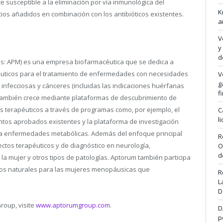
nte susceptible a la eliminación por vía inmunológica del
K
os añadidos en combinación con los antibióticos existentes.
a
V
y
d
is: APM) es una empresa biofarmacéutica que se dedica a
apéuticos para el tratamiento de enfermedades con necesidades
V
g
nfecciosas y cánceres (incluidas las indicaciones huérfanas
f
 también crece mediante plataformas de descubrimiento de
 terapéuticos a través de programas como, por ejemplo, el
C
l
os aprobados existentes y la plataforma de investigación
 a enfermedades metabólicas. Además del enfoque principal
R
tos terapéuticos y de diagnóstico en neurología,
O
d
 la mujer y otros tipos de patologías. Aptorum también participa
tos naturales para las mujeres menopáusicas que
R
L
D
roup, visite
www.aptorumgroup.com
.
D
p